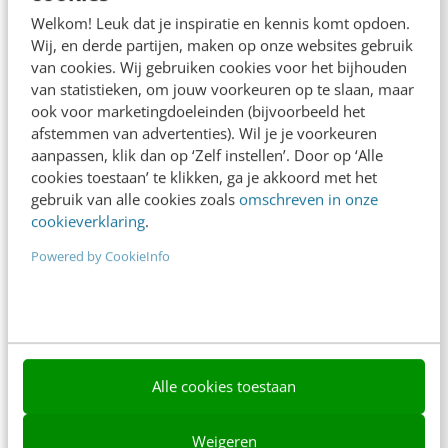
Adverteren
Welkom! Leuk dat je inspiratie en kennis komt opdoen.
Wij, en derde partijen, maken op onze websites gebruik
Contact
van cookies. Wij gebruiken cookies voor het bijhouden
van statistieken, om jouw voorkeuren op te slaan, maar
Nieuwsbrieven
ook voor marketingdoeleinden (bijvoorbeeld het
Over ons
afstemmen van advertenties). Wil je je voorkeuren
aanpassen, klik dan op ‘Zelf instellen’. Door op ‘Alle
Ons team
cookies toestaan’ te klikken, ga je akkoord met het
gebruik van alle cookies zoals
omschreven in onze
Werken bij
cookieverklaring
.
Whitepapers
Powered by CookieInfo
Blog
AI & Tech
Content & Communicatie
Alle cookies toestaan
Klantcontact & CX
Weigeren
Marketing