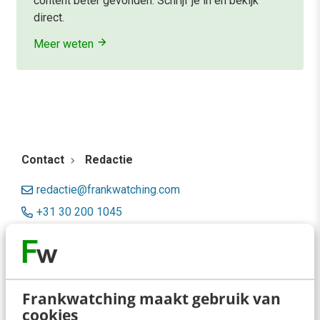
content beter gevonden. Schrijf je in en bekijk
direct.
Meer weten
Contact
Redactie
redactie@frankwatching.com
+31 30 200 1045
Tarieven
Meer contactopties
Frankwatching maakt gebruik van
Frankwatching
cookies