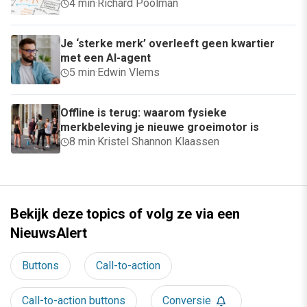
4 min
·
Richard Poolman
Je ‘sterke merk’ overleeft geen kwartier
met een AI-agent
5 min
·
Edwin Vlems
Offline is terug: waarom fysieke
merkbeleving je nieuwe groeimotor is
8 min
·
Kristel Shannon Klaassen
Bekijk deze topics of volg ze via een
NieuwsAlert
Buttons
Call-to-action
Call-to-action buttons
Conversie