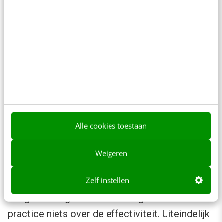
afgeronde hoeken als best practice naar voren.
Een visuele call-to-action roept op tot actie.
Ter vergelijking: de Amerikaanse webwinkel
Amazon kiest voor een gele, afgeronde knop
met een blauwe omlijning. Reken maar dat
deze button converteert als een dolle, want bij
Amazon
weten ze heel goed waar ze mee
bezig zijn
.
Alle cookies toestaan
Weigeren
Best practice vs. Amazon
Zelf instellen
Als grootste gemene deler zegt de best
practice niets over de effectiviteit. Uiteindelijk