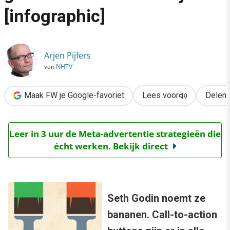
›
[infographic]
Call-to-action buttons: is groen het nieuwe oranje? [infographic]
Arjen Pijfers
van
NHTV
Maak FW je Google-favoriet
Lees voor
Delen
Leer in 3 uur de Meta-advertentie strategieën die
écht werken. Bekijk direct
Seth Godin noemt ze
bananen. Call-to-action