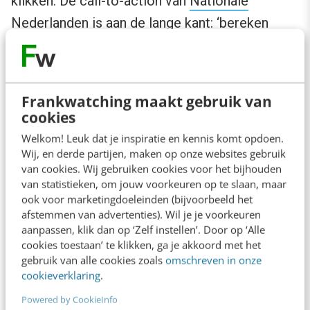
klikken. De call-to-action van
Nationale
Nederlanden
is aan de lange kant: ‘bereken
premie en sluit direct af’. Wel weet je meteen
wat de bedoeling is. Duidelijkheid voor alles.
Ook de werkwoordsvorm doet ertoe. Het
Frankwatching maakt gebruik van
beschrijvende ‘Bestellen’ klinkt minder
cookies
dwingend dan het directieve ‘Bestel nu’. De
Welkom! Leuk dat je inspiratie en kennis komt opdoen.
Wij, en derde partijen, maken op onze websites gebruik
actieve vorm heeft de voorkeur, maar de
van cookies. Wij gebruiken cookies voor het bijhouden
toepassing is soms lastig. ‘Leg in
van statistieken, om jouw voorkeuren op te slaan, maar
winkelmandje’ bekt minder lekker dan het
ook voor marketingdoeleinden (bijvoorbeeld het
afstemmen van advertenties). Wil je je voorkeuren
Engelse ‘Add to cart’.
aanpassen, klik dan op ‘Zelf instellen’. Door op ‘Alle
cookies toestaan’ te klikken, ga je akkoord met het
gebruik van alle cookies zoals
omschreven in onze
Een visuele call-to-action kan de tekst
cookieverklaring
.
ondersteunen. Ook in dit geval moet het
Powered by CookieInfo
symbool duidelijk en herkenbaar zijn.