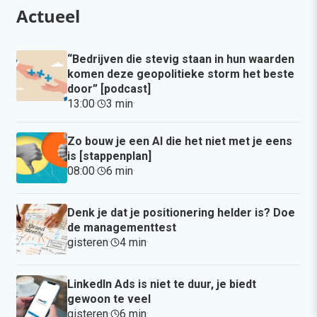
Actueel
“Bedrijven die stevig staan in hun waarden
komen deze geopolitieke storm het beste
door” [podcast]
13:00
·
3 min
·
Zo bouw je een AI die het niet met je eens
is [stappenplan]
08:00
·
6 min
·
Denk je dat je positionering helder is? Doe
de managementtest
gisteren
·
4 min
·
LinkedIn Ads is niet te duur, je biedt
gewoon te veel
gisteren
·
6 min
·