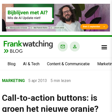
BLOG
Blog
AI & Tech
Content & Communicatie
Marketi
Home
MARKETING
5 apr 2013
5 min lezen
›
Blog
Call-to-action buttons: is
›
groen het nieuwe oranje?
Marketing