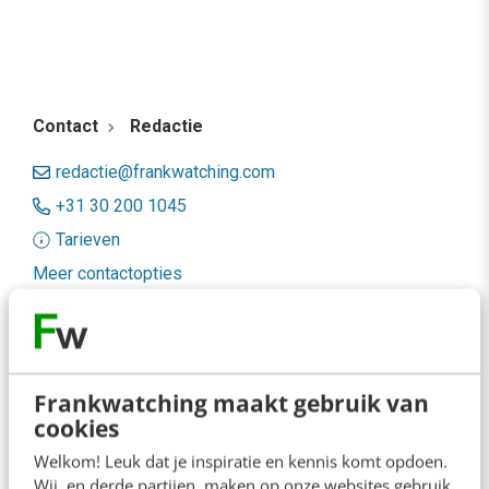
Contact
Redactie
redactie@frankwatching.com
+31 30 200 1045
Tarieven
Meer contactopties
Frankwatching
Adverteren
Frankwatching maakt gebruik van
cookies
Contact
Welkom! Leuk dat je inspiratie en kennis komt opdoen.
Nieuwsbrieven
Wij, en derde partijen, maken op onze websites gebruik