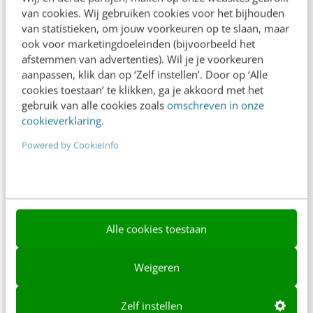
van cookies. Wij gebruiken cookies voor het bijhouden
Over ons
van statistieken, om jouw voorkeuren op te slaan, maar
ook voor marketingdoeleinden (bijvoorbeeld het
Ons team
afstemmen van advertenties). Wil je je voorkeuren
Werken bij
aanpassen, klik dan op ‘Zelf instellen’. Door op ‘Alle
cookies toestaan’ te klikken, ga je akkoord met het
Whitepapers
gebruik van alle cookies zoals
omschreven in onze
cookieverklaring
.
Blog
Powered by CookieInfo
AI & Tech
Content & Communicatie
Klantcontact & CX
Alle cookies toestaan
Marketing
Social
Weigeren
Themanieuwsbrieven
Zelf instellen