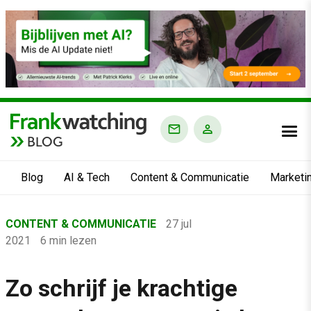
BLOG
Blog
AI & Tech
Content & Communicatie
Marketi
Home
CONTENT & COMMUNICATIE
27 jul
›
2021
6 min lezen
Blog
›
Zo schrijf je krachtige
Content & Communicatie