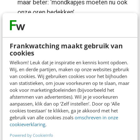
maar beter: ‘mondkapjes moeten nu ook
onze oren bedekken’.
Een goede tussenkop voor een
wervende tekst of een tekst voor een
Frankwatching maakt gebruik van
specifieke doelgroep
cookies
Welkom! Leuk dat je inspiratie en kennis komt opdoen.
Schrijf je een tekst voor een groep lezers die al
Wij, en derde partijen, maken op onze websites gebruik
van cookies. Wij gebruiken cookies voor het bijhouden
het een en ander over je onderwerp afweet, of
van statistieken, om jouw voorkeuren op te slaan, maar
schrijf je een wervende tekst die vooral lezers
ook voor marketingdoeleinden (bijvoorbeeld het
afstemmen van advertenties). Wil je je voorkeuren
moet aansporen om door te lezen, dan moet je
aanpassen, klik dan op ‘Zelf instellen’. Door op ‘Alle
ook letten op het volgende:
cookies toestaan’ te klikken, ga je akkoord met het
gebruik van alle cookies zoals
omschreven in onze
cookieverklaring
.
Schrijf korte, creatieve tussenkoppen die
Powered by CookieInfo
je interesse moeten aanwakkeren. Dus