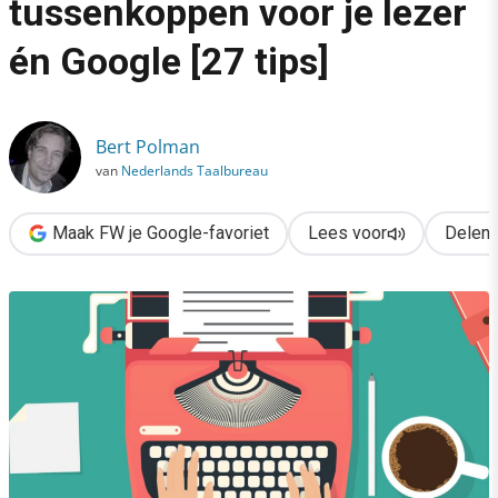
tussenkoppen voor je lezer
›
én Google [27 tips]
Zo schrijf je krachtige tussenkoppen voor je lezer én Google [27
Bert Polman
van
Nederlands Taalbureau
Maak FW je Google-favoriet
Lees voor
Delen