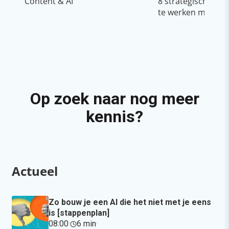
Content & AI
8 strategische ti
te werken met Cop
Op zoek naar nog meer
kennis?
Actueel
Zo bouw je een AI die het niet met je eens
is [stappenplan]
08:00
·
6 min
·