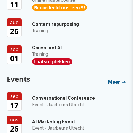
Online mastercourse
11
Beoordeeld met een 9!
aug
Content repurposing
26
Training
Canva met AI
sep
Training
01
Laatste plekken
Events
Meer
sep
Conversational Conference
17
Event
·
Jaarbeurs Utrecht
nov
AI Marketing Event
26
Event
·
Jaarbeurs Utrecht