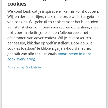
cookies
Welkom! Leuk dat je inspiratie en kennis komt opdoen.
Wij, en derde partijen, maken op onze websites gebruik
CONTENT & COMMUNICATIE
van cookies. Wij gebruiken cookies voor het bijhouden
Het mysterieuze woordje ‘er’: schrappen of
van statistieken, om jouw voorkeuren op te slaan, maar
koesteren?
ook voor marketingdoeleinden (bijvoorbeeld het
Laten we het eens hebben over het mysterieuze
afstemmen van advertenties). Wil je je voorkeuren
woordje 'er'. Een ingewikkeld woord, dat niet
aanpassen, klik dan op ‘Zelf instellen’. Door op ‘Alle
(makkelijk) uit valt te leggen aan niet-
cookies toestaan’ te klikken, ga je akkoord met het
gebruik van alle cookies zoals
omschreven in onze
Nederlandstaligen.…
cookieverklaring
.
Sanne Bekkema
·
4 jaar geleden
Powered by CookieInfo
CONTENT & COMMUNICATIE