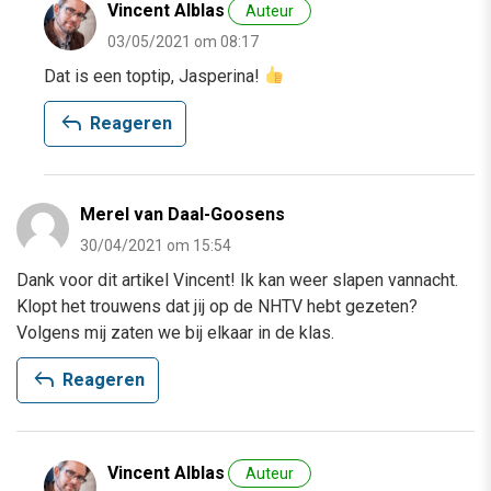
Vincent Alblas
Auteur
03/05/2021 om 08:17
Dat is een toptip, Jasperina!
reply
Reageren
Merel van Daal-Goosens
30/04/2021 om 15:54
Dank voor dit artikel Vincent! Ik kan weer slapen vannacht.
Klopt het trouwens dat jij op de NHTV hebt gezeten?
Volgens mij zaten we bij elkaar in de klas.
reply
Reageren
Vincent Alblas
Auteur