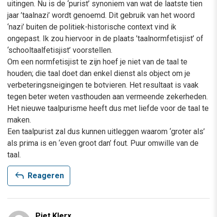
uitingen. Nu is de ‘purist’ synoniem van wat de laatste tien
jaar ’taalnazi’ wordt genoemd. Dit gebruik van het woord
‘nazi’ buiten de politiek-historische context vind ik
ongepast. Ik zou hiervoor in de plaats ’taalnormfetisjist’ of
‘schooltaalfetisjist’ voorstellen.
Om een normfetisjist te zijn hoef je niet van de taal te
houden; die taal doet dan enkel dienst als object om je
verbeteringsneigingen te botvieren. Het resultaat is vaak
tegen beter weten vasthouden aan vermeende zekerheden.
Het nieuwe taalpurisme heeft dus met liefde voor de taal te
maken.
Een taalpurist zal dus kunnen uitleggen waarom ‘groter als’
als prima is en ‘even groot dan’ fout. Puur omwille van de
taal.
reply
Reageren
Piet Klerx