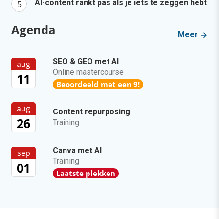
AI-content rankt pas als je iets te zeggen hebt
Agenda
Meer
SEO & GEO met AI
aug
Online mastercourse
11
Beoordeeld met een 9!
aug
Content repurposing
26
Training
Canva met AI
sep
Training
01
Laatste plekken