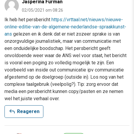
Jasperina Furman
02/05/2021 om 08:26
Ik heb het persbericht
https://vrttaal.net/nieuws/nieuwe-
online-editie-van-de-algemene-nederlandse-spraakkunst-
ans
gelezen en ik denk dat er niet zozeer sprake is van
onzorgvuldige journalistiek, maar van communicatie met
een onduidelijke boodschap. Het persbericht geeft
onvoldoende weer waar de ANS wel voor staat, het bericht
is vooral een poging zo volledig mogelijk te zijn. Een
voorbeeld van inside out communicatie ipv communicatie
afgestemd op de doelgroep (outside in). Los nog van het
complexe taalgebruik (veelpolig?). Tip: zorg ervoor dat
media een persbericht kunnen copy/pasten en ze nemen
wel het juiste verhaal over.
reply
Reageren