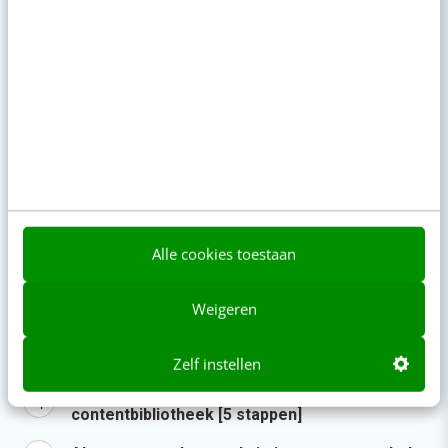
8 aug 2026
·
3 min
·
Je merk opleveren? Waarom een PDF niet
meer genoeg is
7 aug 2026
·
5 min
·
Populair
AI-labels: wanneer zijn ze verplicht, verstandig
of overbodig?
Alle cookies toestaan
LinkedIn Ads is niet te duur, je biedt gewoon te
veel
Weigeren
Zo bouw je een AI die het niet met je eens is
[stappenplan]
Zelf instellen
Geef structuur aan je content met een
contentbibliotheek [5 stappen]