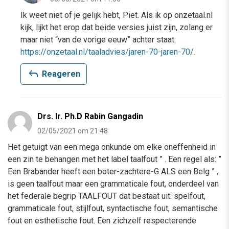
Ik weet niet of je gelijk hebt, Piet. Als ik op onzetaal.nl
kijk, lijkt het erop dat beide versies juist zijn, zolang er
maar niet “van de vorige eeuw” achter staat:
https://onzetaal.nl/taaladvies/jaren-70-jaren-70/
.
reply
Reageren
Drs. Ir. Ph.D Rabin Gangadin
02/05/2021 om 21:48
Het getuigt van een mega onkunde om elke oneffenheid in
een zin te behangen met het label taalfout ” . Een regel als: ”
Een Brabander heeft een boter-zachtere-G ALS een Belg ” ,
is geen taalfout maar een grammaticale fout, onderdeel van
het federale begrip TAALFOUT dat bestaat uit: spelfout,
grammaticale fout, stijlfout, syntactische fout, semantische
fout en esthetische fout. Een zichzelf respecterende