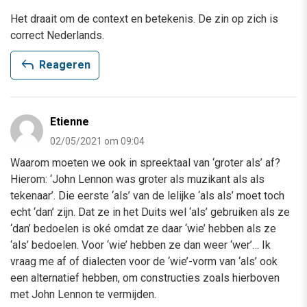
Het draait om de context en betekenis. De zin op zich is
correct Nederlands.
reply
Reageren
Etienne
02/05/2021 om 09:04
Waarom moeten we ook in spreektaal van ‘groter als’ af?
Hierom: ‘John Lennon was groter als muzikant als als
tekenaar’. Die eerste ‘als’ van de lelijke ‘als als’ moet toch
echt ‘dan’ zijn. Dat ze in het Duits wel ‘als’ gebruiken als ze
‘dan’ bedoelen is oké omdat ze daar ‘wie’ hebben als ze
‘als’ bedoelen. Voor ‘wie’ hebben ze dan weer ‘wer’… Ik
vraag me af of dialecten voor de ‘wie’-vorm van ‘als’ ook
een alternatief hebben, om constructies zoals hierboven
met John Lennon te vermijden.