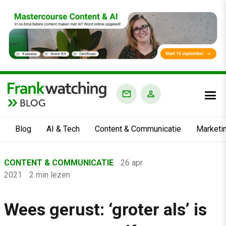
BLOG
Blog
AI & Tech
Content & Communicatie
Marketi
Home
CONTENT & COMMUNICATIE
26 apr
›
2021
2 min lezen
Blog
›
Wees gerust: ‘groter als’ is
Content & Communicatie