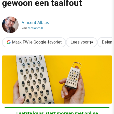
gewoon een taalfout
›
Wees gerust: ‘groter als’ is gewoon een taalfout
Vincent Alblas
van
Motionmill
Maak FW je Google-favoriet
Lees voor
Delen
Laatste kans: start morgen met online