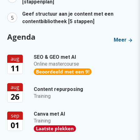
[stappenplan]
Geef structuur aan je content met een
contentbibliotheek [5 stappen]
Agenda
Meer
SEO & GEO met AI
aug
Online mastercourse
11
Beoordeeld met een 9!
aug
Content repurposing
26
Training
Canva met AI
sep
Training
01
Laatste plekken