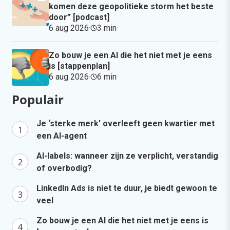
komen deze geopolitieke storm het beste
door” [podcast]
6 aug 2026
·
3 min
·
Zo bouw je een AI die het niet met je eens
is [stappenplan]
6 aug 2026
·
6 min
·
Populair
Je ‘sterke merk’ overleeft geen kwartier met
een AI-agent
AI-labels: wanneer zijn ze verplicht, verstandig
of overbodig?
LinkedIn Ads is niet te duur, je biedt gewoon te
veel
Zo bouw je een AI die het niet met je eens is