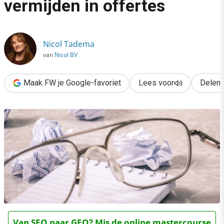
vermijden in offertes
›
8 valkuilen die je wil vermijden in offertes
Nicol Tadema
van
Nicol BV
Maak FW je Google-favoriet
Lees voor
Delen
Van SEO naar GEO? Mis de online mastercourse