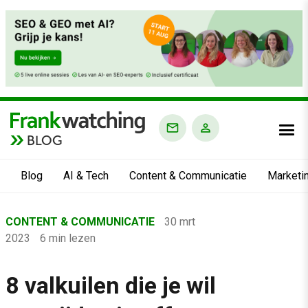
BLOG
Blog
AI & Tech
Content & Communicatie
Marketi
Home
CONTENT & COMMUNICATIE
30 mrt
›
2023
6 min lezen
Blog
›
8 valkuilen die je wil
Content & Communicatie