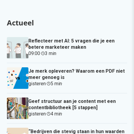
Actueel
Reflecteer met AI: 5 vragen die je een
betere marketeer maken
09:00
·
3 min
·
Je merk opleveren? Waarom een PDF niet
meer genoeg is
gisteren
·
5 min
·
Geef structuur aan je content met een
contentbibliotheek [5 stappen]
gisteren
·
4 min
·
“Bedrijven die stevig staan in hun waarden