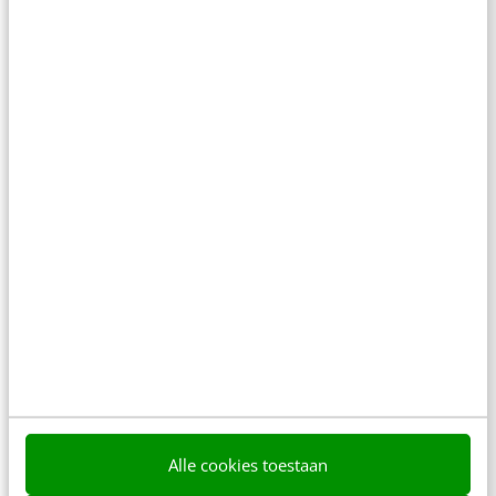
Linda Spaanbroek
·
12 jaar geleden
AI & TECH
Hoe uitgevers steeds meer zélf gaan
verkopen
De consument krijgt steeds meer keuzes bij
steeds minder leveranciers. Ooit was het Griekse
Alle cookies toestaan
Peloponnesos over vele honderden kilometers