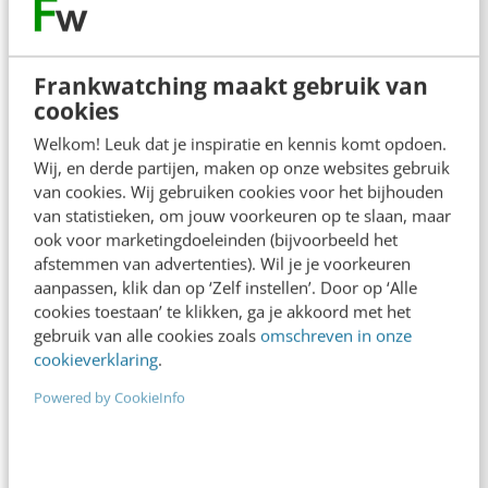
Peter Abrahamse
·
11 jaar geleden
Frankwatching maakt gebruik van
cookies
Welkom! Leuk dat je inspiratie en kennis komt opdoen.
Wij, en derde partijen, maken op onze websites gebruik
van cookies. Wij gebruiken cookies voor het bijhouden
van statistieken, om jouw voorkeuren op te slaan, maar
ook voor marketingdoeleinden (bijvoorbeeld het
afstemmen van advertenties). Wil je je voorkeuren
aanpassen, klik dan op ‘Zelf instellen’. Door op ‘Alle
cookies toestaan’ te klikken, ga je akkoord met het
MARKETING
gebruik van alle cookies zoals
omschreven in onze
Zo voer je succesvolle verkoopgesprekken:
cookieverklaring
.
6 tips om je mindset te veranderen
Powered by CookieInfo
Sommige ondernemers kampen met het gevoel of
de overtuiging dat 'verkopen' niet bij hen past. Het
laatste dat je wil, is overkomen…