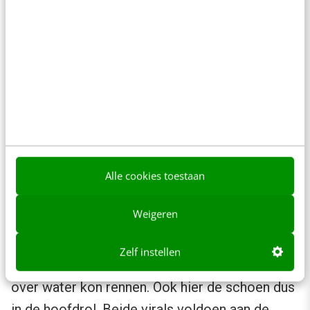
Overwaterloopschoen
Nog zo’n saleshit was de viral van
sportschoenmerk
Hi-Tec
waarin drie
Alle cookies toestaan
sportievelingen een nieuwe sport beoefenen:
Weigeren
liquid mountaineering
, oftewel rennen over
water. Mogelijk door die nieuwe schoen van Hi-
Zelf instellen
Tec die zo waterafstotend was, dat je ermee
over water kon rennen. Ook hier de schoen dus
in de hoofdrol. Beide virals voldoen aan de