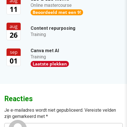
aug
Online mastercourse
11
Beoordeeld met een 9!
aug
Content repurposing
26
Training
Canva met AI
sep
Training
01
Laatste plekken
Reacties
Je e-mailadres wordt niet gepubliceerd.
Vereiste velden
zijn gemarkeerd met
*