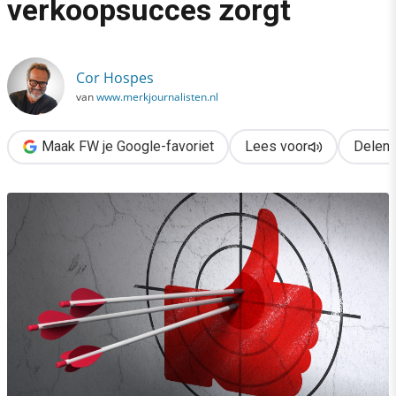
verkoopsucces zorgt
›
Waarom een viral niet voor verkoopsucces zorgt
Cor Hospes
van
www.merkjournalisten.nl
Maak FW je Google-favoriet
Lees voor
Delen