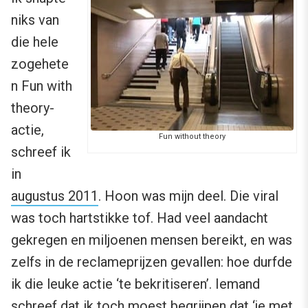
niks van
die hele
zogehete
n Fun with
theory-
actie,
Fun without theory
schreef ik
in
augustus 2011
. Hoon was mijn deel. Die viral
was toch hartstikke tof. Had veel aandacht
gekregen en miljoenen mensen bereikt, en was
zelfs in de reclameprijzen gevallen: hoe durfde
ik die leuke actie ‘te bekritiseren’. Iemand
schreef dat ik toch moest begrijpen dat ‘je met