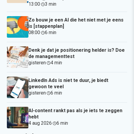
13:00
·
3 min
·
Zo bouw je een AI die het niet met je eens
is [stappenplan]
08:00
·
6 min
·
Denk je dat je positionering helder is? Doe
de managementtest
gisteren
·
4 min
·
LinkedIn Ads is niet te duur, je biedt
gewoon te veel
gisteren
·
6 min
·
AI-content rankt pas als je iets te zeggen
hebt
4 aug 2026
·
6 min
·