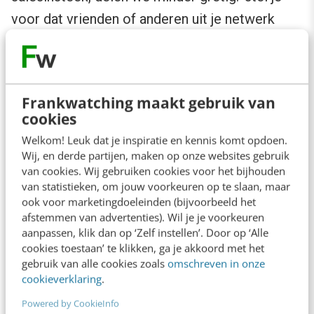
voor dat vrienden of anderen uit je netwerk
denken, dat je misschien voor dat merk werkt.’
Vertaal je merk naar viral
Frankwatching maakt gebruik van
cookies
Daarom focussen adverteerders zich bij het
Welkom! Leuk dat je inspiratie en kennis komt opdoen.
maken van een online video op wat Akpinar
Wij, en derde partijen, maken op onze websites gebruik
van cookies. Wij gebruiken cookies voor het bijhouden
noemt ‘
soft sell
’. Die zachte verkoop verhoogt
van statistieken, om jouw voorkeuren op te slaan, maar
de ‘
share rate
’, iemands
‘willingness to share
’
ook voor marketingdoeleinden (bijvoorbeeld het
en ‘
ad evaluations’
. Aan de andere kant heb je
afstemmen van advertenties). Wil je je voorkeuren
aanpassen, klik dan op ‘Zelf instellen’. Door op ‘Alle
‘
hard sell
’. Goed voor ‘
brand-related outcomes
’,
cookies toestaan’ te klikken, ga je akkoord met het
zoals ‘
brand evaluations
’ en
gebruik van alle cookies zoals
omschreven in onze
cookieverklaring
.
aankoopbereidheid. Dat wil je toch ook
Powered by CookieInfo
stimuleren, als je een duur online filmpje