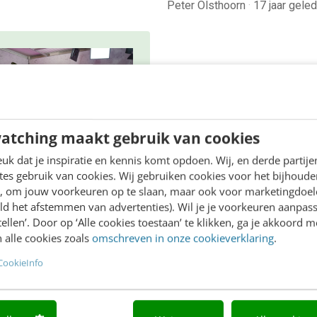
Peter Olsthoorn
·
17 jaar gele
atching maakt gebruik van cookies
k dat je inspiratie en kennis komt opdoen. Wij, en derde partij
es gebruik van cookies. Wij gebruiken cookies voor het bijhoude
LINE MASTERCLASS
en, om jouw voorkeuren op te slaan, maar ook voor marketingdoe
 nieuwe SEO- &
ld het afstemmen van advertenties). Wil je je voorkeuren aanpass
O-spelregels
stellen’. Door op ‘Alle cookies toestaan’ te klikken, ga je akkoord m
 alle cookies zoals
omschreven in onze cookieverklaring
.
,5 uur van Google-first naar
CookieInfo
irst: zo wordt je content
r gevonden. Schrijf je in en
jk direct.