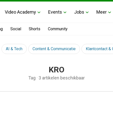
Video Academy
Events
Jobs
Meer
ng
Social
Shorts
Community
AI & Tech
Content & Communicatie
Klantcontact &
KRO
Tag
·
3 artikelen beschikbaar