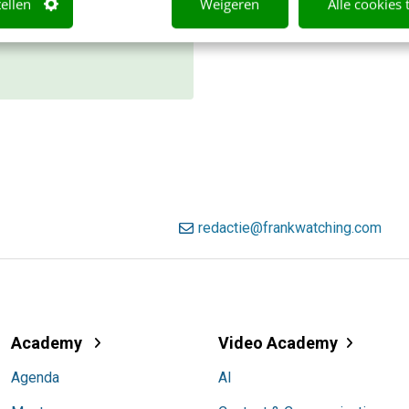
tellen
Weigeren
Alle cookies 
r weten
redactie@frankwatching.com
Academy
Video Academy
Agenda
AI