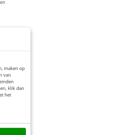
den
en, maken op
n van
leinden
en, klik dan
et het