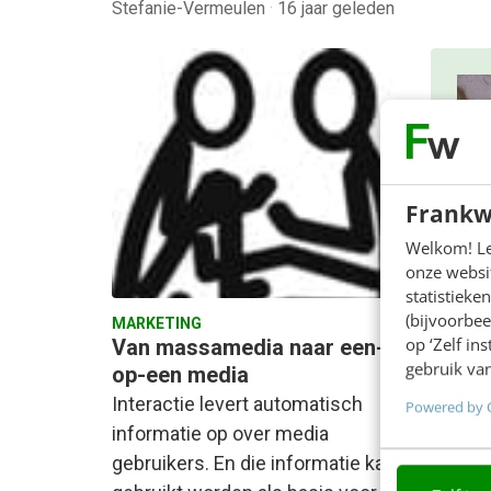
Stefanie-Vermeulen
·
16 jaar geleden
Frankw
Welkom! Leu
onze websit
ON
statistiek
De
(bijvoorbee
MARKETING
GE
op ‘Zelf in
Van massamedia naar een-
gebruik van
op-een media
In 2
Interactie levert automatisch
Powered by 
AI-f
informatie op over media
bete
beki
gebruikers. En die informatie kan