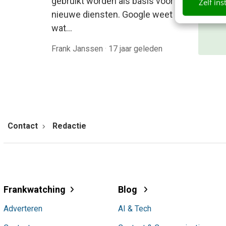
gebruikt worden als basis voor
Zelf ins
Mee
nieuwe diensten. Google weet
wat…
Frank Janssen
·
17 jaar geleden
Contact
Redactie
Frankwatching
Blog
Adverteren
AI & Tech