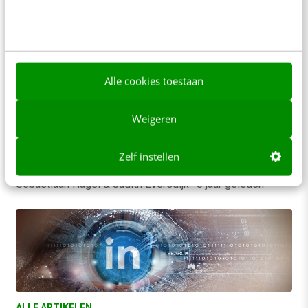
SOCIAL
Wake up call! 7 nieuwe LinkedIn-instellingen
waar je een blik op moet werpen
Alle cookies toestaan
De Amerikaanse LinkedIn-expert Andy Foote
schreef vorige week dat het aantal privacy-
Weigeren
instellingen op LinkedIn in 6 jaar enorm is
gegroeid. Van 9…
Zelf instellen
Sebastiaan Nagel & Judith Eversdijk
·
8 jaar geleden
ALLE ARTIKELEN