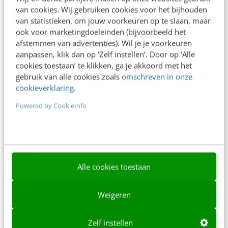
van cookies. Wij gebruiken cookies voor het bijhouden
Over ons
van statistieken, om jouw voorkeuren op te slaan, maar
ook voor marketingdoeleinden (bijvoorbeeld het
Ons team
afstemmen van advertenties). Wil je je voorkeuren
Werken bij
aanpassen, klik dan op ‘Zelf instellen’. Door op ‘Alle
cookies toestaan’ te klikken, ga je akkoord met het
Whitepapers
gebruik van alle cookies zoals
omschreven in onze
cookieverklaring
.
Blog
Powered by CookieInfo
AI & Tech
Content & Communicatie
Klantcontact & CX
Alle cookies toestaan
Marketing
Social
Weigeren
Themanieuwsbrieven
Zelf instellen