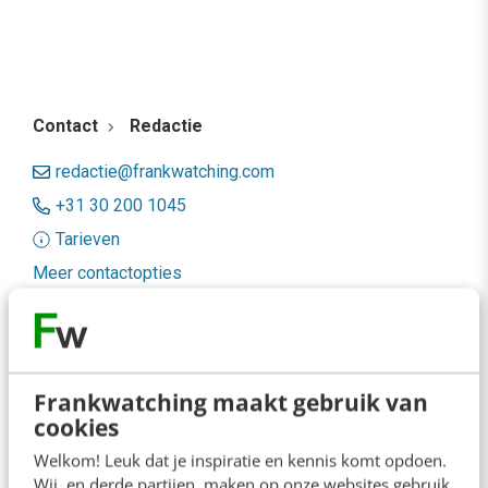
Contact
Redactie
redactie@frankwatching.com
+31 30 200 1045
Tarieven
Meer contactopties
Frankwatching
Adverteren
Frankwatching maakt gebruik van
cookies
Contact
Welkom! Leuk dat je inspiratie en kennis komt opdoen.
Nieuwsbrieven
Wij, en derde partijen, maken op onze websites gebruik