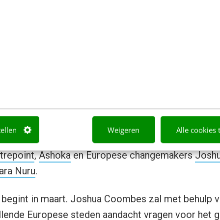
Lisa Hogg bij OnBrand Amsterdam 2018 – Image copyright Dan Taylor
 2019 gaat TOMS zich richten op lokale issues als 
tellen
Weigeren
Alle cookies 
ndernemerschap met sociale impact. TOMS werkt
trepoint
,
Ashoka
en Europese changemakers
Josh
ara Nuru
.
 begint in maart. Joshua Coombes zal met behulp v
illende Europese steden aandacht vragen voor het 