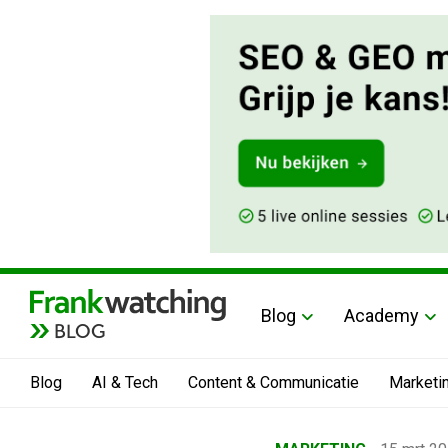
Blog
Academy
BLOG
Blog
AI & Tech
Content & Communicatie
Marketi
Home