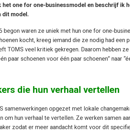
ik het one for one-businessmodel en beschrijf ik
n dit model.
6 begon waren ze uniek met hun one for one-busine
enen kocht, kreeg iemand die ze nodig had een paa
eeft TOMS veel kritiek gekregen. Daarom hebben ze
één paar schoenen voor één paar schoenen” naar “é
rs die hun verhaal vertellen
MS samenwerkingen opgezet met lokale changemak
en om hun verhaal te vertellen. Ze werken samen aa
ker zodat er meer aandacht komt voor dit specifi