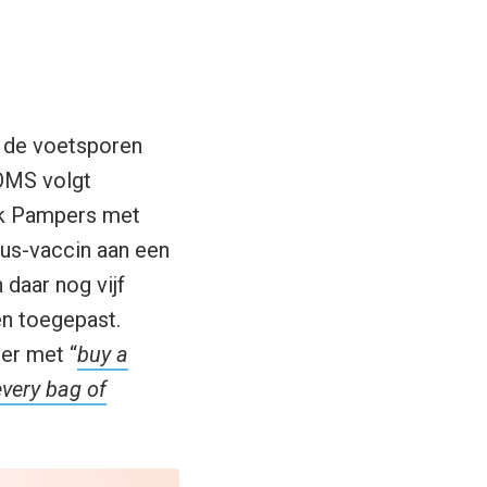
n de voetsporen
TOMS volgt
ak Pampers met
nus-vaccin aan een
daar nog vijf
en toegepast.
er met “
buy a
every bag of