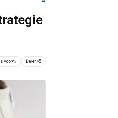
rategie
s voor
Delen