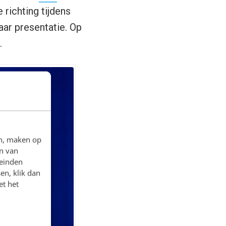
richting tijdens
aar presentatie. Op
.
en, maken op
n van
leinden
en, klik dan
et het