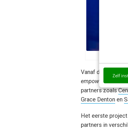
Vanaf de lente van
Zelf ins
empowerment
en o
partners zoals
Cen
Grace Denton
en
S
Het eerste project
partners in versch