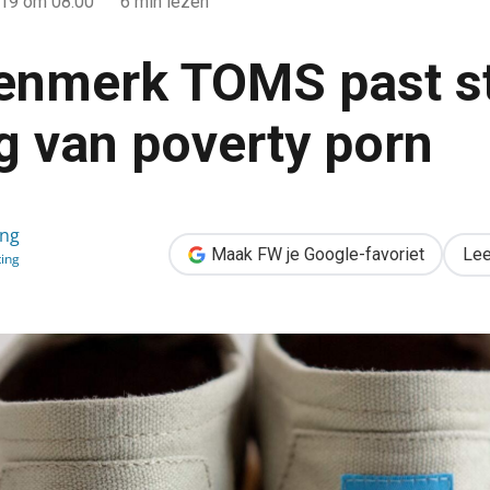
019
om 08:00
6 min lezen
nmerk TOMS past st
g van poverty porn
strategie aan, weg van poverty porn
ong
Maak FW je Google-favoriet
Lee
ing