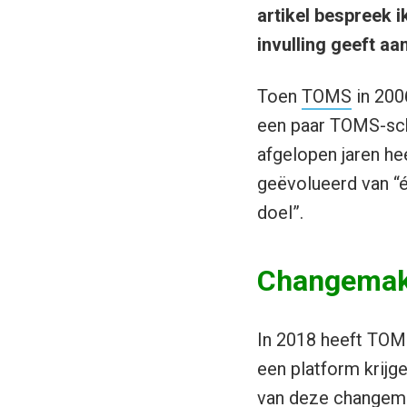
artikel bespreek 
invulling geeft aa
Toen
TOMS
in 200
een paar TOMS-scho
afgelopen jaren h
geëvolueerd van “
doel”.
Changemake
In 2018 heeft TO
een platform krijg
van deze changema