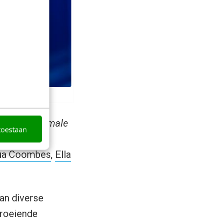
daklozen,
female
toestaan
 samen met
ua Coombes
,
Ella
an diverse
groeiende