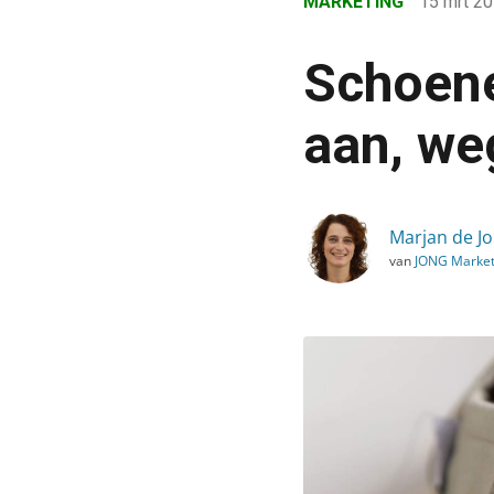
MARKETING
15 mrt 2
›
Blog
Schoene
›
Marketing
aan, we
›
Schoenenmerk TOMS past 
Marjan de J
van
JONG Market