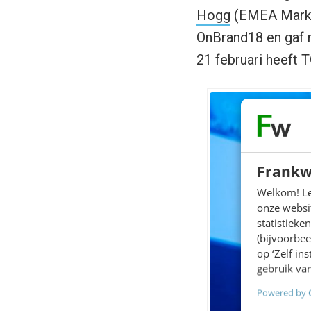
Hogg
(EMEA Market
OnBrand18 en gaf m
21 februari heeft 
Frankw
Welkom! Leu
onze websit
statistiek
(bijvoorbee
op ‘Zelf in
gebruik van
Powered by 