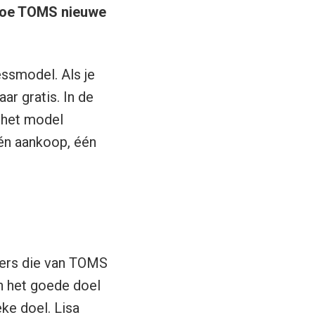
 hoe TOMS nieuwe
ssmodel. Als je
r gratis. In de
 het model
én aankoop, één
ers die van TOMS
n het goede doel
eke doel.
Lisa