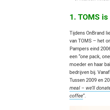
1. TOMS is 
Tijdens OnBrand li
van TOMS – het one
Pampers eind 200
een “one pack, one
moeder en haar bab
bedrijven bij. Van
Tussen 2009 en 201
meal – we’ll donat
coffee
“.