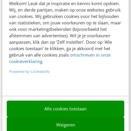
Welkom! Leuk dat je inspiratie en kennis komt opdoen.
Contact
Wij, en derde partijen, maken op onze websites gebruik
van cookies. Wij gebruiken cookies voor het bijhouden
Nieuwsbrieven
van statistieken, om jouw voorkeuren op te slaan, maar
ook voor marketingdoeleinden (bijvoorbeeld het
Over ons
afstemmen van advertenties). Wil je je voorkeuren
aanpassen, klik dan op ‘Zelf instellen’. Door op ‘Alle
Ons team
cookies toestaan’ te klikken, ga je akkoord met het
Werken bij
gebruik van alle cookies zoals
omschreven in onze
cookieverklaring
.
Whitepapers
Powered by CookieInfo
Blog
AI & Tech
Content & Communicatie
Alle cookies toestaan
Klantcontact & CX
Marketing
Weigeren