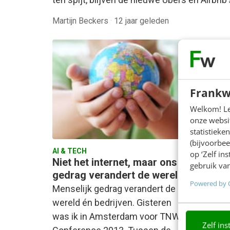
Martijn Beckers
·
12 jaar geleden
Frankw
Welkom! Leu
onze websit
statistiek
(bijvoorbee
ON
AI & TECH
op ‘Zelf in
Niet het internet, maar ons
De
gebruik van
gedrag verandert de wereld
GE
Powered by 
Menselijk gedrag verandert de
In 2
wereld én bedrijven. Gisteren
AI-f
was ik in Amsterdam voor TNW
bete
Zelf ins