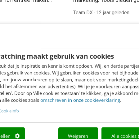
Team DX
·
12 jaar geleden
atching maakt gebruik van cookies
k dat je inspiratie en kennis komt opdoen. Wij, en derde partij
es gebruik van cookies. Wij gebruiken cookies voor het bijhoude
en, om jouw voorkeuren op te slaan, maar ook voor marketingdoe
ld het afstemmen van advertenties). Wil je je voorkeuren aanpass
LINE MASTERCLASS
stellen’. Door op ‘Alle cookies toestaan’ te klikken, ga je akkoord m
 nieuwe SEO- &
 alle cookies zoals
omschreven in onze cookieverklaring
.
O-spelregels
CookieInfo
,5 uur van Google-first naar
irst: zo wordt je content
r gevonden. Schrijf je in en
tellen
Weigeren
Alle cookies 