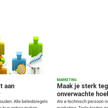
MARKETING
t aan
Maak je sterk teg
r
onverwachte hoe
ouden. Alle beleidsregels
Als a-technisch persoon ri
b's hun entree maken…
marketing. Tools bieden g