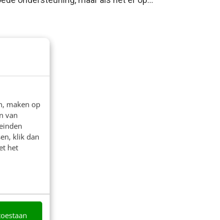
en, maken op
n van
leinden
en, klik dan
et het
toestaan