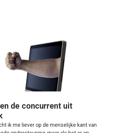
en de concurrent uit
k
cht ik me liever op de menselijke kant van
oede ondersteuning, maar als het er op…