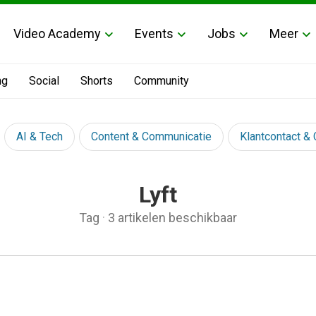
Video Academy
Events
Jobs
Meer
ng
Social
Shorts
Community
AI & Tech
Content & Communicatie
Klantcontact &
Lyft
Tag
·
3 artikelen beschikbaar