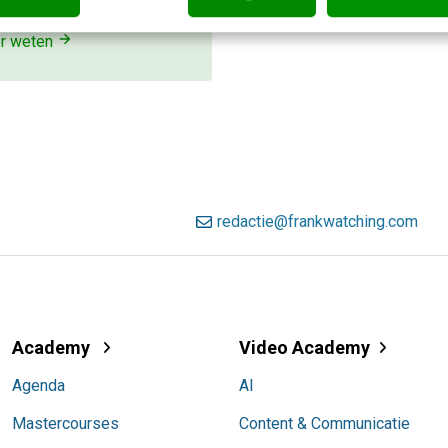
jk direct.
r weten
redactie@frankwatching.com
Academy
Video Academy
Agenda
AI
Mastercourses
Content & Communicatie