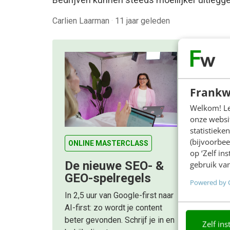
Carlien Laarman
·
11 jaar geleden
Frankw
Welkom! Leu
onze websit
statistiek
(bijvoorbee
ONLINE MASTERCLASS
op ‘Zelf in
De nieuwe SEO- &
gebruik van
GEO-spelregels
Powered by 
In 2,5 uur van Google-first naar
AI-first: zo wordt je content
beter gevonden. Schrijf je in en
Zelf ins