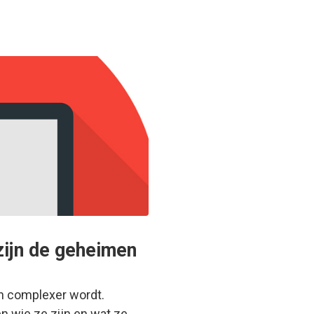
zijn de geheimen
n complexer wordt.
en wie ze zijn en wat ze…