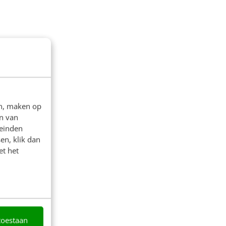
en, maken op
n van
leinden
en, klik dan
et het
toestaan