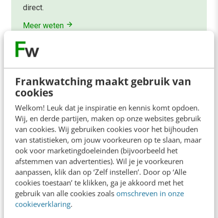
direct.
Meer weten
Frankwatching maakt gebruik van
cookies
Contact
Redactie
Welkom! Leuk dat je inspiratie en kennis komt opdoen.
Wij, en derde partijen, maken op onze websites gebruik
redactie@frankwatching.com
van cookies. Wij gebruiken cookies voor het bijhouden
van statistieken, om jouw voorkeuren op te slaan, maar
+31 30 200 1045
ook voor marketingdoeleinden (bijvoorbeeld het
Tarieven
afstemmen van advertenties). Wil je je voorkeuren
Meer contactopties
aanpassen, klik dan op ‘Zelf instellen’. Door op ‘Alle
cookies toestaan’ te klikken, ga je akkoord met het
gebruik van alle cookies zoals
omschreven in onze
Frankwatching
cookieverklaring
.