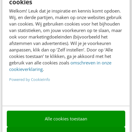
cookies
Frankwatching
Welkom! Leuk dat je inspiratie en kennis komt opdoen.
Adverteren
Wij, en derde partijen, maken op onze websites gebruik
van cookies. Wij gebruiken cookies voor het bijhouden
Contact
van statistieken, om jouw voorkeuren op te slaan, maar
Nieuwsbrieven
ook voor marketingdoeleinden (bijvoorbeeld het
afstemmen van advertenties). Wil je je voorkeuren
Over ons
aanpassen, klik dan op ‘Zelf instellen’. Door op ‘Alle
cookies toestaan’ te klikken, ga je akkoord met het
Ons team
gebruik van alle cookies zoals
omschreven in onze
cookieverklaring
.
Werken bij
Powered by CookieInfo
Whitepapers
Blog
AI & Tech
Content & Communicatie
Alle cookies toestaan
Klantcontact & CX