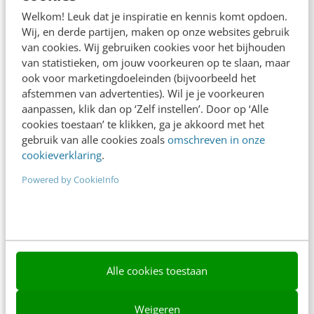
Adverteren
Welkom! Leuk dat je inspiratie en kennis komt opdoen.
Wij, en derde partijen, maken op onze websites gebruik
Contact
van cookies. Wij gebruiken cookies voor het bijhouden
van statistieken, om jouw voorkeuren op te slaan, maar
Nieuwsbrieven
ook voor marketingdoeleinden (bijvoorbeeld het
Over ons
afstemmen van advertenties). Wil je je voorkeuren
aanpassen, klik dan op ‘Zelf instellen’. Door op ‘Alle
Ons team
cookies toestaan’ te klikken, ga je akkoord met het
gebruik van alle cookies zoals
omschreven in onze
Werken bij
cookieverklaring
.
Whitepapers
Powered by CookieInfo
Blog
AI & Tech
Content & Communicatie
Alle cookies toestaan
Klantcontact & CX
Weigeren
Marketing