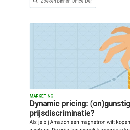
MARKETING
Dynamic pricing: (on)gunsti
prijsdiscriminatie?
Als je bij Amazon een magnetron wilt kopen
wachten. De prijs kan namelijk meerdere k