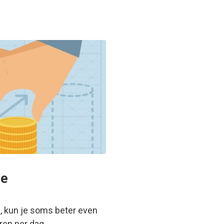
ge
, kun je soms beter even
eren per dag…