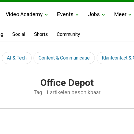
Video Academy
Events
Jobs
Meer
ng
Social
Shorts
Community
AI & Tech
Content & Communicatie
Klantcontact &
Office Depot
Tag
·
1 artikelen beschikbaar