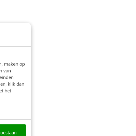
en, maken op
n van
leinden
en, klik dan
et het
toestaan