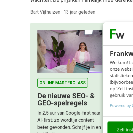
Bart Vijfhuizen
·
13 jaar geleden
Frankw
Welkom! Leu
onze websit
statistiek
(bijvoorbee
ONLINE MASTERCLASS
op ‘Zelf in
De nieuwe SEO- &
gebruik van
GEO-spelregels
Powered by 
In 2,5 uur van Google-first naar
AI-first: zo wordt je content
beter gevonden. Schrijf je in en
Zelf ins