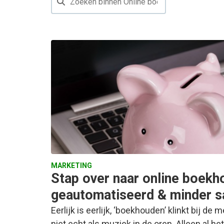
MARKETING
Stap over naar online boekh
geautomatiseerd & minder s
Eerlijk is eerlijk, ‘boekhouden’ klinkt bij 
niet echt als muziek in de oren. Alleen al het