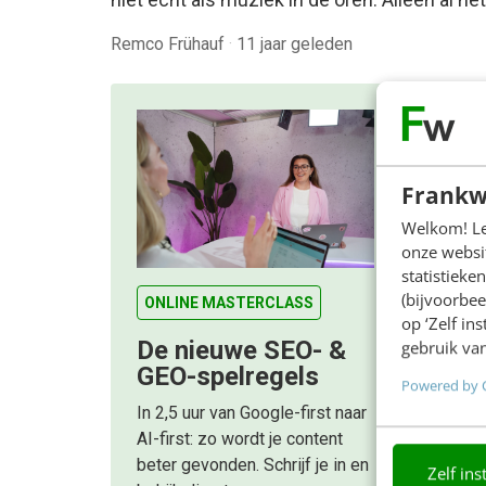
Remco Frühauf
·
11 jaar geleden
Frankw
Welkom! Leu
onze websit
statistiek
(bijvoorbee
ONLINE MASTERCLASS
op ‘Zelf in
De nieuwe SEO- &
gebruik van
GEO-spelregels
Powered by 
In 2,5 uur van Google-first naar
AI-first: zo wordt je content
beter gevonden. Schrijf je in en
Zelf ins