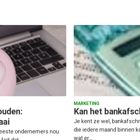
MARKETING
ouden:
Kan het bankafsch
aai
Je kent ze wel, bankafschri
die iedere maand binnen k
de meeste ondernemers nou
wat er…
 feit dat…