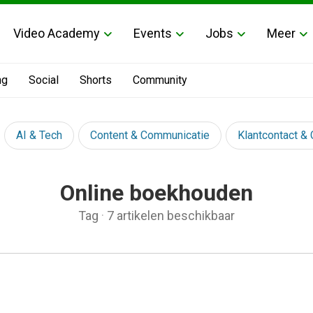
Video Academy
Events
Jobs
Meer
ng
Social
Shorts
Community
AI & Tech
Content & Communicatie
Klantcontact &
Online boekhouden
Tag
·
7 artikelen beschikbaar