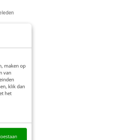
geleden
en, maken op
n van
leinden
en, klik dan
et het
toestaan