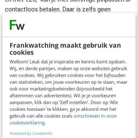
contactloos betalen. Daar is zelfs geen
pincode meer voor nodig. Je houdt je
betaalpas tegen de betaalautomaat (denk maar
aan de OV-chipkaart), en het bedrag wordt van
Frankwatching maakt gebruik van
je rekening afgeschreven. Dat is de eerste stap
cookies
en de volgende stap is voor het boekhouden
Welkom! Leuk dat je inspiratie en kennis komt opdoen.
weer erg interessant.
Wij, en derde partijen, maken op onze websites gebruik
van cookies. Wij gebruiken cookies voor het bijhouden
van statistieken, om jouw voorkeuren op te slaan, maar
ook voor marketingdoeleinden (bijvoorbeeld het
afstemmen van advertenties). Wil je je voorkeuren
aanpassen, klik dan op ‘Zelf instellen’. Door op ‘Alle
cookies toestaan’ te klikken, ga je akkoord met het
gebruik van alle cookies zoals
omschreven in onze
cookieverklaring
.
Powered by CookieInfo