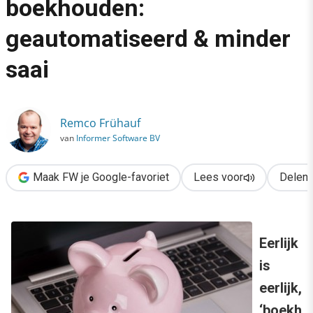
boekhouden:
›
geautomatiseerd & minder
Stap over naar online boekhouden: geautomatiseerd & minder s
saai
Remco Frühauf
van
Informer Software BV
Maak FW je Google-favoriet
Lees voor
Delen
Eerlijk
is
eerlijk,
‘boekh