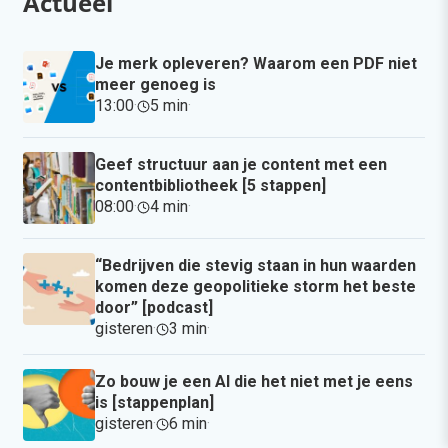
Actueel
Je merk opleveren? Waarom een PDF niet
meer genoeg is
13:00
·
5 min
·
Geef structuur aan je content met een
contentbibliotheek [5 stappen]
08:00
·
4 min
·
“Bedrijven die stevig staan in hun waarden
komen deze geopolitieke storm het beste
door” [podcast]
gisteren
·
3 min
·
Zo bouw je een AI die het niet met je eens
is [stappenplan]
gisteren
·
6 min
·