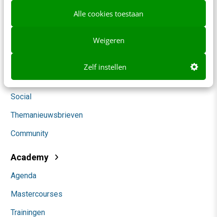
Blog
Alle cookies toestaan
AI & Tech
Weigeren
Content & Communicatie
Klantcontact & CX
Zelf instellen
Marketing
Social
Themanieuwsbrieven
Community
Academy
Agenda
Mastercourses
Trainingen