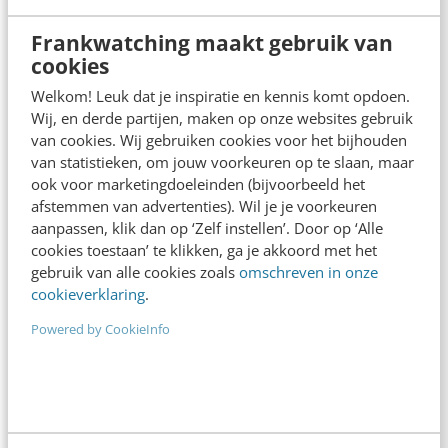
+31 30 200 1045
Frankwatching maakt gebruik van
Tarieven
cookies
Meer contactopties
Welkom! Leuk dat je inspiratie en kennis komt opdoen.
Wij, en derde partijen, maken op onze websites gebruik
van cookies. Wij gebruiken cookies voor het bijhouden
Frankwatching
van statistieken, om jouw voorkeuren op te slaan, maar
Adverteren
ook voor marketingdoeleinden (bijvoorbeeld het
afstemmen van advertenties). Wil je je voorkeuren
Contact
aanpassen, klik dan op ‘Zelf instellen’. Door op ‘Alle
cookies toestaan’ te klikken, ga je akkoord met het
Nieuwsbrieven
gebruik van alle cookies zoals
omschreven in onze
cookieverklaring
.
Over ons
Powered by CookieInfo
Ons team
Werken bij
Whitepapers