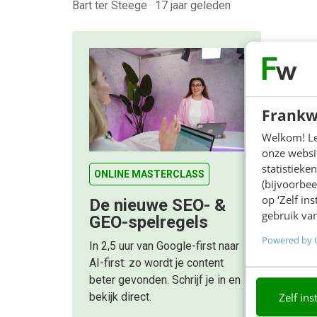
Bart ter Steege
·
17 jaar geleden
Frankw
Welkom! Leu
onze websit
statistiek
ONLINE MASTERCLASS
(bijvoorbee
op ‘Zelf in
De nieuwe SEO- &
gebruik van
GEO-spelregels
Powered by 
In 2,5 uur van Google-first naar
AI-first: zo wordt je content
beter gevonden. Schrijf je in en
Zelf ins
bekijk direct.