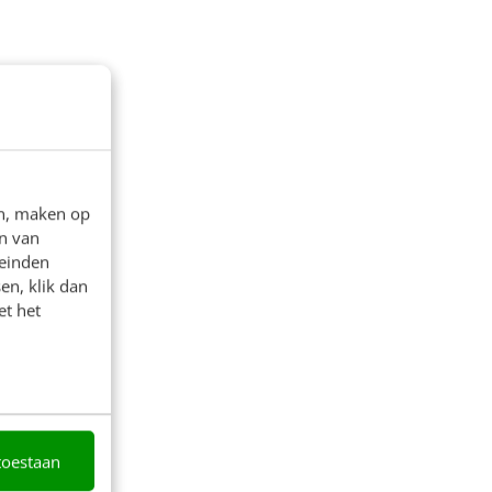
en, maken op
n van
leinden
en, klik dan
et het
toestaan