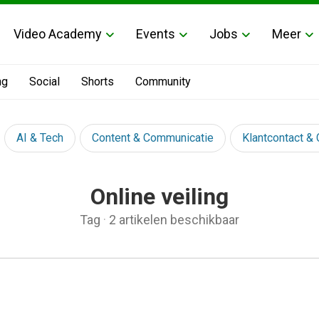
Video Academy
Events
Jobs
Meer
ng
Social
Shorts
Community
AI & Tech
Content & Communicatie
Klantcontact &
Online veiling
Tag
·
2 artikelen beschikbaar