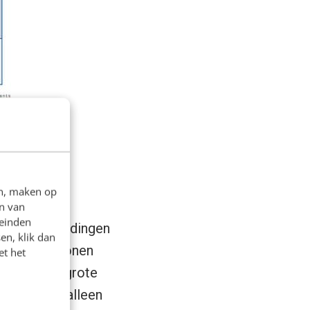
l:
en, maken op
n van
leinden
matig aanbiedingen
en, klik dan
speelt het tonen
et het
kocht?) een grote
zaken niet alleen