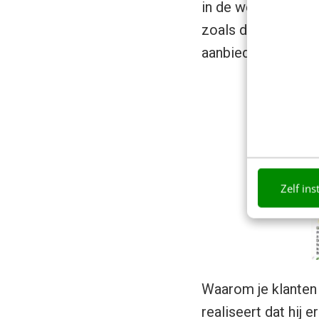
in de webshop te c
zoals die is op he
aanbieding ondertu
Zelf ins
Waarom je klanten 
realiseert dat hij 