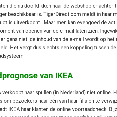
nten die na doorklikken naar de webshop er achter 
nger beschikbaar is. TigerDirect.com meldt in haar 
duct is uitverkocht. Maar men kan evengoed de act
moment van openen van de e-mail laten zien. Ingewi
overigens niet: de inhoud van de e-mail wordt op he
d. Het vergt dus slechts een koppeling tussen de 
aadsysteem.
dprognose van IKEA
verkoopt haar spullen (in Nederland) niet online. H
s om bezoekers naar één van haar filialen te verwij
edt IKEA haar klanten de online voorraadcheck. Bijzo