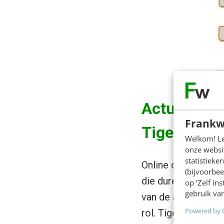
Actuele vo
Frankw
TigerDirec
Welkom! Leu
onze websit
statistiek
Online computerle
(bijvoorbee
die duren ‘zolang d
op ‘Zelf in
gebruik van
van de actuele sta
Powered by 
rol. TigerDirect.c