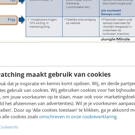
orraadcommunicatie in de e-mai
atching maakt gebruik van cookies
t.com
k dat je inspiratie en kennis komt opdoen. Wij, en derde partij
es gebruik van cookies. Wij gebruiken cookies voor het bijhoude
en, om jouw voorkeuren op te slaan, maar ook voor marketingdoe
verancier
TigerDirect.com
biedt haar klanten regel
ld het afstemmen van advertenties). Wil je je voorkeuren aanpass
e voorraad strekt’. Juist bij dit soort aanbiedingen 
stellen’. Door op ‘Alle cookies toestaan’ te klikken, ga je akkoord m
 alle cookies zoals
omschreven in onze cookieverklaring
.
nd van zaken (lees: is het product inmiddels uitver
CookieInfo
om gaat een stapje verder door de actuele stand van 