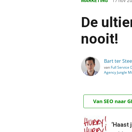
MARKETING
17 nov 2
›
Blog
De ulti
›
Marketing
nooit!
›
De ultieme conversieboos
Bart ter Ste
van
Full Service D
Agency Jungle M
Van SEO naar GE
‘Haast 