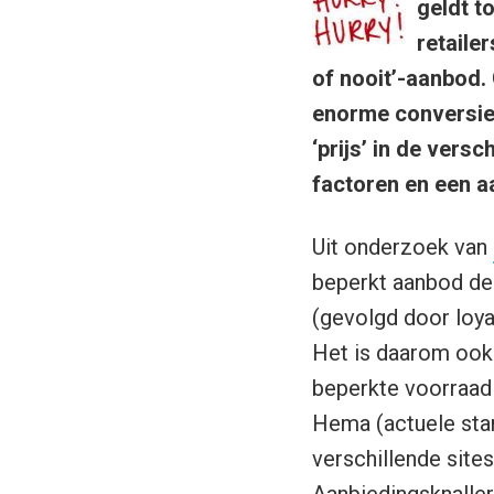
geldt t
retaile
of nooit’-aanbod. 
enorme conversieb
‘prijs’ in de ver
factoren en een aa
Uit onderzoek van
beperkt aanbod de 
(gevolgd door loya
Het is daarom ook 
beperkte voorraad
Hema (actuele stan
verschillende sites
Aanbiedingsknaller