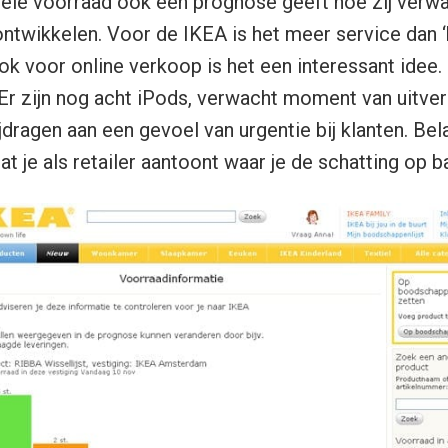
ele voorraad ook een prognose geeft hoe zij verwa
ontwikkelen. Voor de IKEA is het meer service dan ‘
ok voor online verkoop is het een interessant idee
‘Er zijn nog acht iPods, verwacht moment van uitver
jdragen aan een gevoel van urgentie bij klanten. Bela
at je als retailer aantoont waar je de schatting op b