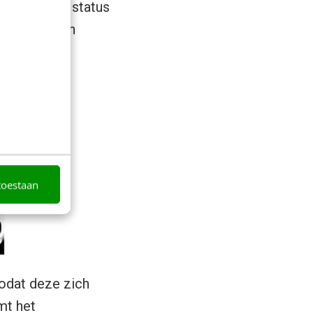
ers zien de status
ekent dat een
toestaan
zodat deze zich
omt het