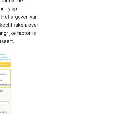
cht dat de
hurry up-
. Het afgeven van
kocht raken: over
ngrijke factor is
aseert.