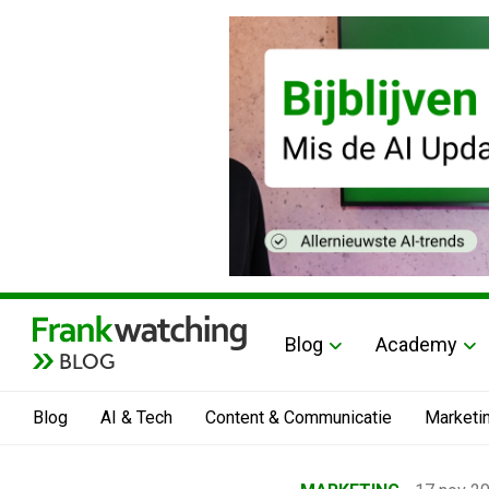
Blog
Academy
BLOG
Blog
AI & Tech
Content & Communicatie
Marketi
Home