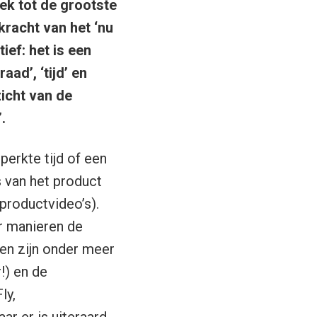
ek tot de grootste
kracht van het ‘nu
ief: het is een
ad’, ‘tijd’ en
icht van de
.
perkte tijd of een
 van het product
productvideo’s).
r manieren de
en zijn onder meer
!) en de
ly,
aar er is uiteraard