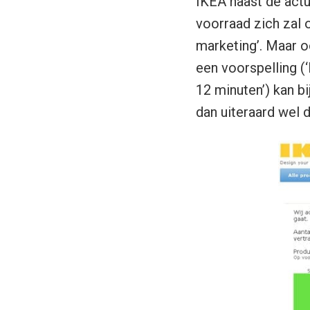
IKEA naast de actu
voorraad zich zal 
marketing’. Maar o
een voorspelling (
12 minuten’) kan bi
dan uiteraard wel d