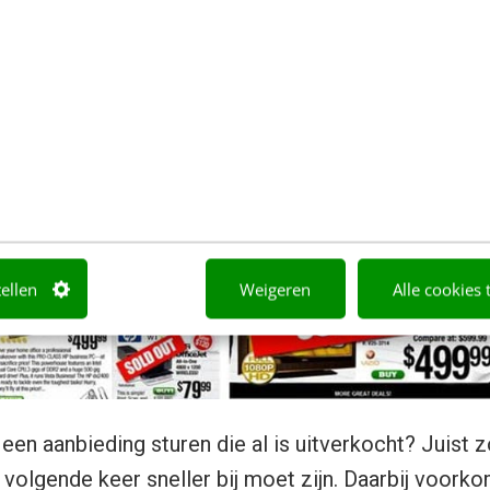
ommuniceren, maar ook in e-mails aan klanten. Lez
t moment van openen van de e-mail, ook als dit bet
ssen is uitverkocht.
tellen
Weigeren
Alle cookies 
een aanbieding sturen die al is uitverkocht? Juist 
er volgende keer sneller bij moet zijn. Daarbij voork