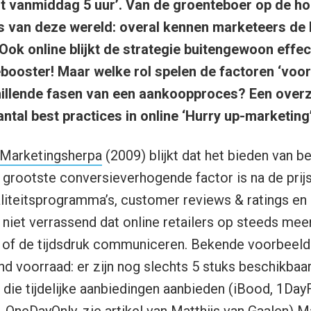
ot vanmiddag 5 uur’. Van de groenteboer op de ho
rs van deze wereld: overal kennen marketeers de 
Ook online blijkt de strategie buitengewoon effect
ooster! Maar welke rol spelen de factoren ‘voorra
schillende fasen van een aankoopproces? Een overz
ntal best practices in online ‘Hurry up-marketing’
Marketingsherpa
(2009) blijkt dat het bieden van be
grootste conversieverhogende factor is na de prijs
liteitsprogramma’s, customer reviews & ratings en 
niet verrassend dat online retailers op steeds mee
 of de tijdsdruk communiceren. Bekende voorbeeld
d voorraad: er zijn nog slechts 5 stuks beschikbaar
 die tijdelijke aanbiedingen aanbieden (iBood, 1DayF
, OneDayOnly, zie
artikel van Matthijs van Gaalen
) M