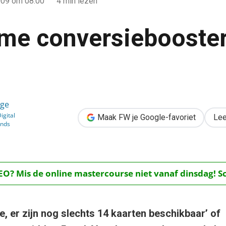
009
om 08:00
4 min lezen
eme conversiebooster
ter: nu of nooit!
ege
igital
Maak FW je Google-favoriet
Lee
inds
O? Mis de online mastercourse niet vanaf dinsdag! Schr
je, er zijn nog slechts 14 kaarten beschikbaar’ o