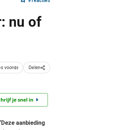
9 reacties
: nu of
s voor
Delen
ijf je snel in
f ‘Deze aanbieding