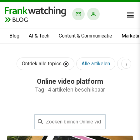
BLOG
Blog
AI & Tech
Content & Communicatie
Marketi
›
Ontdek alle topics
Alle artikelen
AI & Te
Online video platform
Tag
·
4 artikelen beschikbaar