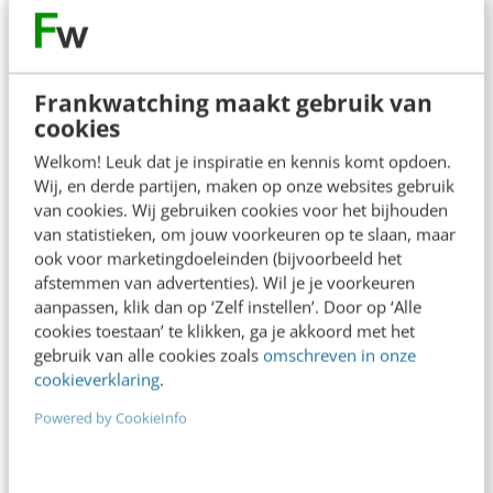
Frankwatching maakt gebruik van
cookies
Welkom! Leuk dat je inspiratie en kennis komt opdoen.
Wij, en derde partijen, maken op onze websites gebruik
van cookies. Wij gebruiken cookies voor het bijhouden
van statistieken, om jouw voorkeuren op te slaan, maar
ook voor marketingdoeleinden (bijvoorbeeld het
ONLINE MASTERCLASS
afstemmen van advertenties). Wil je je voorkeuren
aanpassen, klik dan op ‘Zelf instellen’. Door op ‘Alle
De nieuwe SEO- & GEO-
cookies toestaan’ te klikken, ga je akkoord met het
spelregels
gebruik van alle cookies zoals
omschreven in onze
cookieverklaring
.
In 2,5 uur van Google-first naar AI-first: zo wordt je
content beter gevonden. Schrijf je in en bekijk
Powered by CookieInfo
direct.
Meer weten