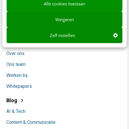
Alle cookies toestaan
Frankwatching
Weigeren
Adverteren
Contact
Zelf instellen
Nieuwsbrieven
Over ons
Ons team
Werken bij
Whitepapers
Blog
AI & Tech
Content & Communicatie