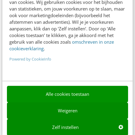
van cookies. Wij gebruiken cookies voor het bijhouden
van statistieken, om jouw voorkeuren op te slaan, maar
Ons team
ook voor marketingdoeleinden (bijvoorbeeld het
afstemmen van advertenties). Wil je je voorkeuren
Werken bij
aanpassen, klik dan op ‘Zelf instellen’. Door op ‘Alle
Whitepapers
cookies toestaan’ te klikken, ga je akkoord met het
gebruik van alle cookies zoals
omschreven in onze
Blog
cookieverklaring
.
Powered by CookieInfo
AI & Tech
Content & Communicatie
Klantcontact & CX
Alle cookies toestaan
Marketing
Social
Weigeren
Themanieuwsbrieven
Zelf instellen
Community