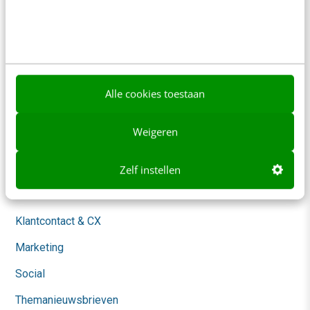
Nieuwsbrieven
Over ons
Ons team
Werken bij
Alle cookies toestaan
Whitepapers
Weigeren
Blog
AI & Tech
Zelf instellen
Content & Communicatie
Klantcontact & CX
Marketing
Social
Themanieuwsbrieven