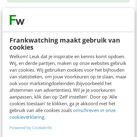
Frankwatching maakt gebruik van
Contact
Redactie
cookies
redactie@frankwatching.com
Welkom! Leuk dat je inspiratie en kennis komt opdoen.
Wij, en derde partijen, maken op onze websites gebruik
+31 30 200 1045
van cookies. Wij gebruiken cookies voor het bijhouden
Tarieven
van statistieken, om jouw voorkeuren op te slaan, maar
Meer contactopties
ook voor marketingdoeleinden (bijvoorbeeld het
afstemmen van advertenties). Wil je je voorkeuren
aanpassen, klik dan op ‘Zelf instellen’. Door op ‘Alle
Frankwatching
cookies toestaan’ te klikken, ga je akkoord met het
gebruik van alle cookies zoals
omschreven in onze
Adverteren
cookieverklaring
.
Contact
Powered by CookieInfo