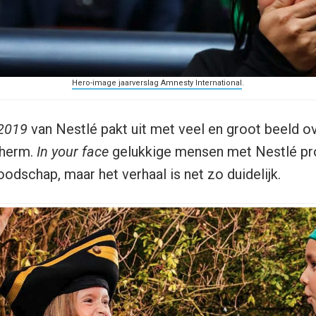
Hero-image jaarverslag Amnesty International
.
2019
van Nestlé pakt uit met veel en groot beeld o
cherm.
In your face
gelukkige mensen met Nestlé pr
odschap, maar het verhaal is net zo duidelijk.