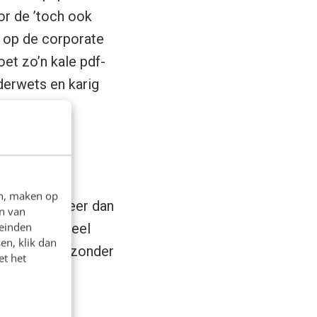
oor de ’toch ook
f op de corporate
et zo’n kale pdf-
derwets en karig
en, maken op
meteen al meer dan
n van
leinden
t met een heel
en, klik dan
n, maar ook zonder
et het
 wordt recht