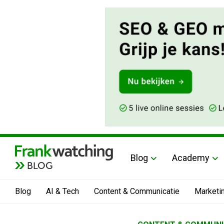
Blog
Academy
BLOG
Blog
AI & Tech
Content & Communicatie
Marketi
Home