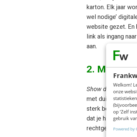
karton. Elk jaar wo
wel nodige’ digita
website gezet. En 
link als ingang na
aan.
2. Maak geb
Frankw
Welkom! Leu
Show don’t tell
. Me
onze websit
statistiek
met duizend woorde
(bijvoorbee
sterk beeld. Voor 
op ‘Zelf in
dat je het kent, ve
gebruik van
rechtgezet.
Powered by 