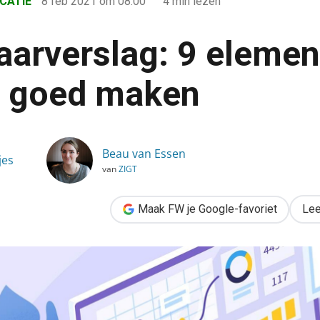
CATIE
8 feb 2021
om 08:00
4 min lezen
jaarverslag: 9 elemen
t goed maken
ementen die het echt goed maken
Beau van Essen
jes
van
ZIGT
Maak FW je Google-favoriet
Lee