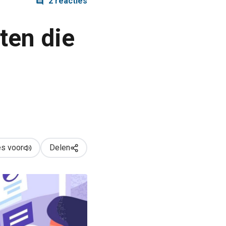
2 reacties
ten die
s voor
Delen