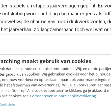
rden stapels en stapels jaarverslagen geprint. En v
le ontsluiting wordt het ding dan maar ergens als pd
hoewel wij de charme van mooi drukwerk voelen, do
ar het jaarverhaal zo langzamerhand toch wel wat ou
ruik van sterk beeld
atching maakt gebruik van cookies
k dat je inspiratie en kennis komt opdoen. Wij, en derde partij
t één sterke hero-image bij binnenkomst vertel je 
es gebruik van cookies. Wij gebruiken cookies voor het bijhoude
en, om jouw voorkeuren op te slaan, maar ook voor marketingdoe
n. Het jaarverslag van Amnesty International open
ld het afstemmen van advertenties). Wil je je voorkeuren aanpass
het hele verhaal achter de foto moet je even zoeke
stellen’. Door op ‘Alle cookies toestaan’ te klikken, ga je akkoord m
rtelt dit beeld alles over het werk van Amnesty: hier
 alle cookies zoals
omschreven in onze cookieverklaring
.
CookieInfo