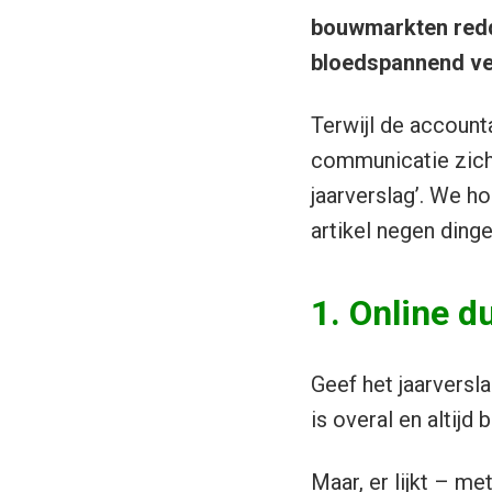
bouwmarkten redde
bloedspannend ve
Terwijl de account
communicatie zich
jaarverslag’. We ho
artikel negen dinge
1. Online d
Geef het jaarversl
is overal en altijd
Maar, er lijkt – m