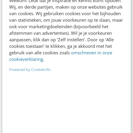
Welkom! Leuk dat je inspiratie en kennis komt opdoen.
Wij, en derde partijen, maken op onze websites gebruik
van cookies. Wij gebruiken cookies voor het bijhouden
van statistieken, om jouw voorkeuren op te slaan, maar
ook voor marketingdoeleinden (bijvoorbeeld het
afstemmen van advertenties). Wil je je voorkeuren
ONLINE MASTERCLASS
aanpassen, klik dan op ‘Zelf instellen’. Door op ‘Alle
cookies toestaan’ te klikken, ga je akkoord met het
De nieuwe SEO- & GEO-
gebruik van alle cookies zoals
omschreven in onze
spelregels
cookieverklaring
.
In 2,5 uur van Google-first naar AI-first: zo wordt je
Powered by CookieInfo
content beter gevonden. Schrijf je in en bekijk
direct.
Meer weten