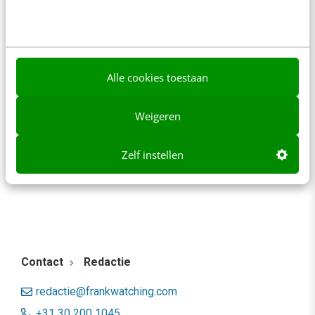
AI & TECH
Perplexity: wat is deze AI-tool en wat kun je
Alle cookies toestaan
ermee?
Perplexity kwam onlangs als beste AI-chatbot uit
Weigeren
een test van The Wall Street Journal.* Maar
eigenlijk is het beter te omschrijven als…
Zelf instellen
Tineke Pauw
·
2 jaar geleden
Contact
Redactie
redactie@frankwatching.com
+31 30 200 1045