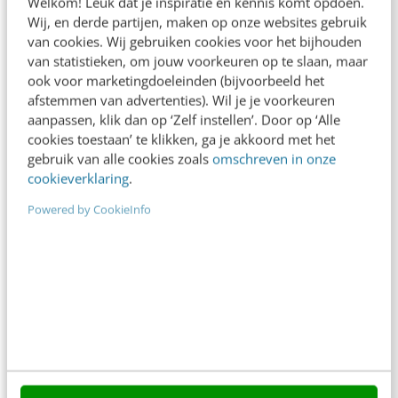
Welkom! Leuk dat je inspiratie en kennis komt opdoen.
Wij, en derde partijen, maken op onze websites gebruik
In 2,5 uur van Google-first naar AI-first: zo wordt je
van cookies. Wij gebruiken cookies voor het bijhouden
content beter gevonden. Schrijf je in en bekijk
van statistieken, om jouw voorkeuren op te slaan, maar
direct.
ook voor marketingdoeleinden (bijvoorbeeld het
afstemmen van advertenties). Wil je je voorkeuren
Meer weten
aanpassen, klik dan op ‘Zelf instellen’. Door op ‘Alle
cookies toestaan’ te klikken, ga je akkoord met het
gebruik van alle cookies zoals
omschreven in onze
cookieverklaring
.
Powered by CookieInfo
Contact
Redactie
redactie@frankwatching.com
+31 30 200 1045
Tarieven
Meer contactopties