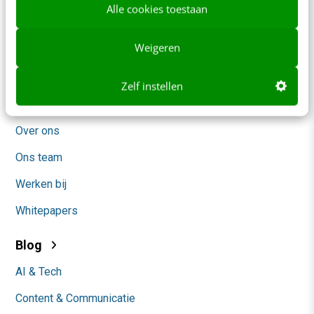
Alle cookies toestaan
Frankwatching
Weigeren
Adverteren
Contact
Zelf instellen
Nieuwsbrieven
Over ons
Ons team
Werken bij
Whitepapers
Blog
AI & Tech
Content & Communicatie