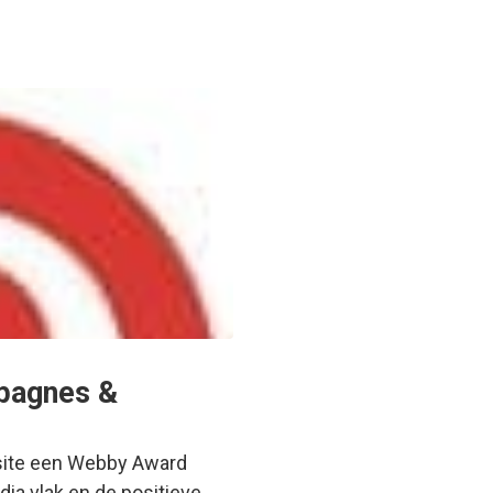
mpagnes &
e site een Webby Award
ia vlak en de positieve