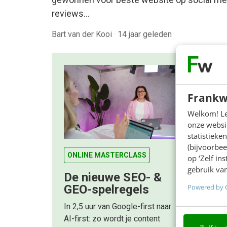
reviews…
Bart van der Kooi
·
14 jaar geleden
Frankw
Welkom! Leu
onze websit
statistiek
(bijvoorbee
ONLINE MASTERCLASS
op ‘Zelf in
gebruik van
De nieuwe SEO- &
Powered by 
GEO-spelregels
In 2,5 uur van Google-first naar
AI-first: zo wordt je content