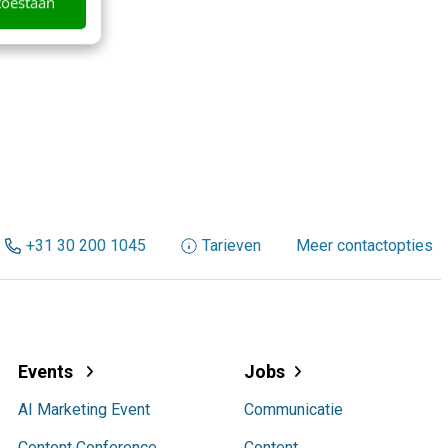
toestaan
+31 30 200 1045
Tarieven
Meer contactopties
Events
Jobs
AI Marketing Event
Communicatie
Content Conference
Content