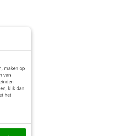
en, maken op
n van
leinden
en, klik dan
et het