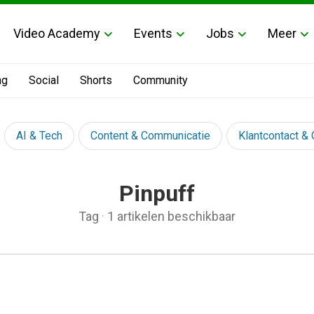
Video Academy
Events
Jobs
Meer
ng
Social
Shorts
Community
AI & Tech
Content & Communicatie
Klantcontact &
Pinpuff
Tag
·
1 artikelen beschikbaar