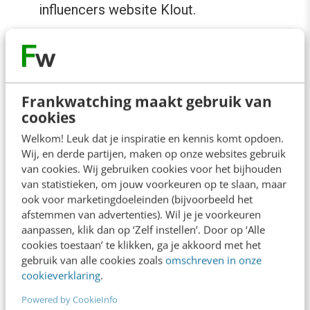
influencers website Klout.
Pinterest blijft groeien
De groei van Pinterest bereikte
recordhoogtes
.
Frankwatching maakt gebruik van
cookies
Pinterest was van alle sociale media het snelst
met het verwerven 10 miljoen gebruikers.
Welkom! Leuk dat je inspiratie en kennis komt opdoen.
Wij, en derde partijen, maken op onze websites gebruik
Momenteel zijn er meer dan 20 miljoen
van cookies. Wij gebruiken cookies voor het bijhouden
gebruikers en nog steeds groeit Pinterest, zij
van statistieken, om jouw voorkeuren op te slaan, maar
ook voor marketingdoeleinden (bijvoorbeeld het
het minder snel dan voorheen. Tussen januari
afstemmen van advertenties). Wil je je voorkeuren
en februari bereikte de groei nog een scherpe
aanpassen, klik dan op ‘Zelf instellen’. Door op ‘Alle
cookies toestaan’ te klikken, ga je akkoord met het
85%, tussen februari en maart was dit nog maar
gebruik van alle cookies zoals
omschreven in onze
18% groei. Verzadiging? Desinteresse? Wie zal
cookieverklaring
.
het zeggen. Feit blijft dat het visuele sociale
Powered by CookieInfo