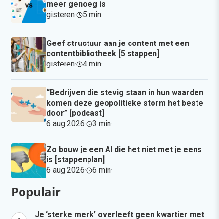
meer genoeg is
gisteren
·
5 min
·
Geef structuur aan je content met een
contentbibliotheek [5 stappen]
gisteren
·
4 min
·
“Bedrijven die stevig staan in hun waarden
komen deze geopolitieke storm het beste
door” [podcast]
6 aug 2026
·
3 min
·
Zo bouw je een AI die het niet met je eens
is [stappenplan]
6 aug 2026
·
6 min
·
Populair
Je ‘sterke merk’ overleeft geen kwartier met