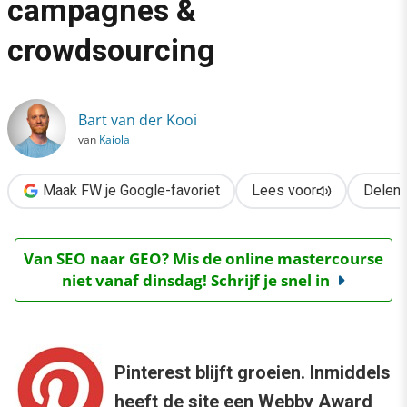
campagnes &
›
crowdsourcing
Pinterest in de praktijk: campagnes & crowdsourcing
Bart van der Kooi
van
Kaiola
Maak FW je Google-favoriet
Lees voor
Delen
Van SEO naar GEO? Mis de online mastercourse
niet vanaf dinsdag! Schrijf je snel in
Pinterest blijft groeien. Inmiddels
heeft de site een Webby Award