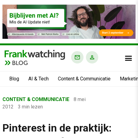
BLOG
Blog
AI & Tech
Content & Communicatie
Marketi
Home
CONTENT & COMMUNICATIE
8 mei
›
2012
3 min lezen
Blog
›
Pinterest in de praktijk:
Content & Communicatie