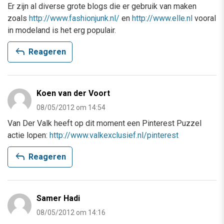
Er zijn al diverse grote blogs die er gebruik van maken
zoals
http://www.fashionjunk.nl/
en
http://www.elle.nl
vooral
in modeland is het erg populair.
reply
Reageren
Koen van der Voort
08/05/2012 om 14:54
Van Der Valk heeft op dit moment een Pinterest Puzzel
actie lopen:
http://www.valkexclusief.nl/pinterest
reply
Reageren
Samer Hadi
08/05/2012 om 14:16