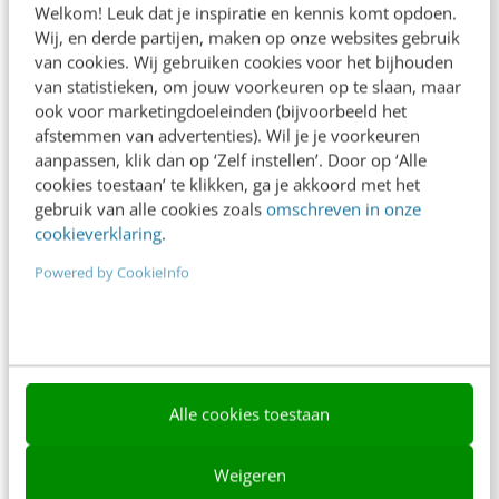
Welkom! Leuk dat je inspiratie en kennis komt opdoen.
Contact
Wij, en derde partijen, maken op onze websites gebruik
van cookies. Wij gebruiken cookies voor het bijhouden
Nieuwsbrieven
van statistieken, om jouw voorkeuren op te slaan, maar
ook voor marketingdoeleinden (bijvoorbeeld het
Over ons
afstemmen van advertenties). Wil je je voorkeuren
aanpassen, klik dan op ‘Zelf instellen’. Door op ‘Alle
Ons team
cookies toestaan’ te klikken, ga je akkoord met het
Werken bij
gebruik van alle cookies zoals
omschreven in onze
cookieverklaring
.
Whitepapers
Powered by CookieInfo
Blog
AI & Tech
Content & Communicatie
Alle cookies toestaan
Klantcontact & CX
Marketing
Weigeren