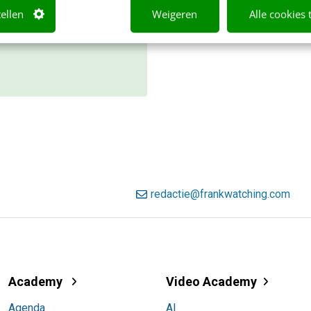
jk direct.
tellen
Weigeren
Alle cookies 
r weten
redactie@frankwatching.com
Academy
Video Academy
Agenda
AI