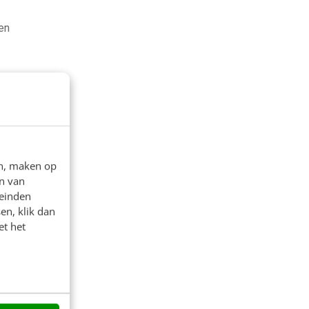
en
en, maken op
n van
leinden
en, klik dan
et het