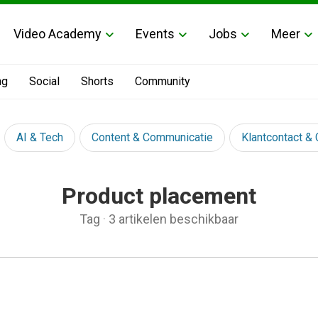
Video Academy
Events
Jobs
Meer
ng
Social
Shorts
Community
AI & Tech
Content & Communicatie
Klantcontact &
Product placement
Tag
·
3 artikelen beschikbaar