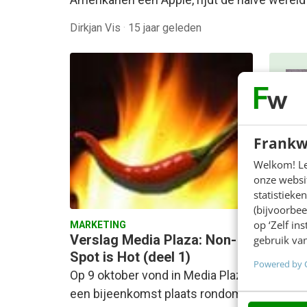
Dirkjan Vis
·
15 jaar geleden
Frankw
Welkom! Leu
onze websit
ON
statistiek
(bijvoorbee
De
op ‘Zelf in
MARKETING
GE
Verslag Media Plaza: Non-
gebruik van
Spot is Hot (deel 1)
In 2
Powered by 
Op 9 oktober vond in Media Plaza
AI-f
een bijeenkomst plaats rondom
bete