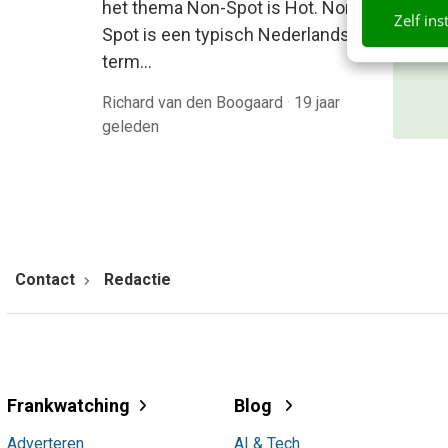
beki
het thema Non-Spot is Hot. Non-
Zelf ins
Spot is een typisch Nederlandse
Mee
term…
Richard van den Boogaard
·
19 jaar
geleden
Contact
Redactie
Frankwatching
Blog
Adverteren
AI & Tech