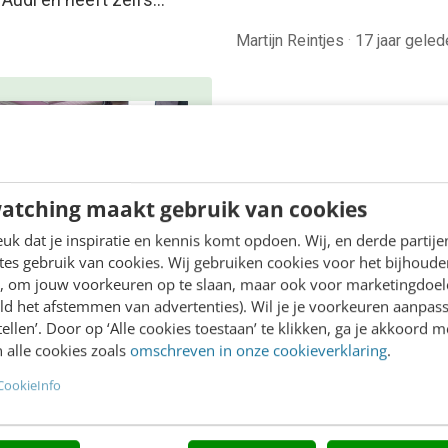
Martijn Reintjes
·
17 jaar geled
atching maakt gebruik van cookies
k dat je inspiratie en kennis komt opdoen. Wij, en derde partij
es gebruik van cookies. Wij gebruiken cookies voor het bijhoude
LINE MASTERCLASS
en, om jouw voorkeuren op te slaan, maar ook voor marketingdoe
ld het afstemmen van advertenties). Wil je je voorkeuren aanpass
 nieuwe SEO- &
stellen’. Door op ‘Alle cookies toestaan’ te klikken, ga je akkoord m
O-spelregels
 alle cookies zoals
omschreven in onze cookieverklaring
.
,5 uur van Google-first naar
CookieInfo
irst: zo wordt je content
r gevonden. Schrijf je in en