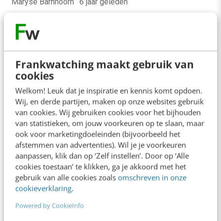
Maryse Barnhoorn
·
6 jaar geleden
Frankwatching maakt gebruik van
cookies
Welkom! Leuk dat je inspiratie en kennis komt opdoen.
Wij, en derde partijen, maken op onze websites gebruik
van cookies. Wij gebruiken cookies voor het bijhouden
van statistieken, om jouw voorkeuren op te slaan, maar
ook voor marketingdoeleinden (bijvoorbeeld het
afstemmen van advertenties). Wil je je voorkeuren
aanpassen, klik dan op ‘Zelf instellen’. Door op ‘Alle
ONLINE MASTERCLASS
cookies toestaan’ te klikken, ga je akkoord met het
gebruik van alle cookies zoals
omschreven in onze
De nieuwe SEO- & GEO-
cookieverklaring
.
spelregels
Powered by CookieInfo
In 2,5 uur van Google-first naar AI-first: zo wordt je