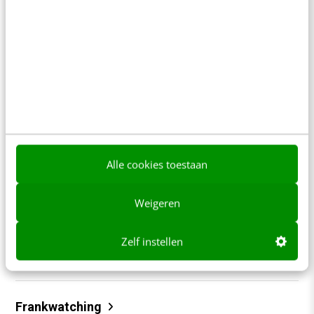
content beter gevonden. Schrijf je in en bekijk
direct.
Meer weten
Contact
Redactie
Alle cookies toestaan
redactie@frankwatching.com
Weigeren
+31 30 200 1045
Tarieven
Zelf instellen
Meer contactopties
Frankwatching