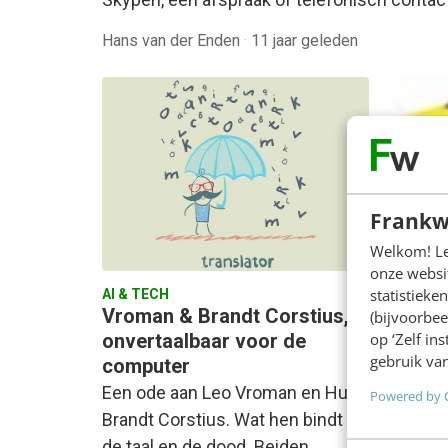
Hans van der Enden
·
11 jaar geleden
Frankw
Welkom! Leu
onze websit
statistiek
AI & TECH
Vroman & Brandt Corstius,
(bijvoorbee
MARKET
op ‘Zelf in
onvertaalbaar voor de
Seman
gebruik van
computer
oplos
Een ode aan Leo Vroman en Hugo
Powered by 
spraa
Brandt Corstius. Wat hen bindt is
'Dat w
de taal en de dood. Beiden