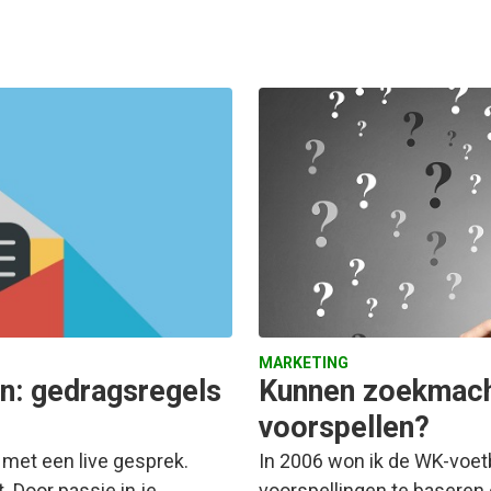
MARKETING
in: gedragsregels
Kunnen zoekmach
voorspellen?
 met een live gesprek.
In 2006 won ik de WK-voetb
. Door passie in je…
voorspellingen te baseren