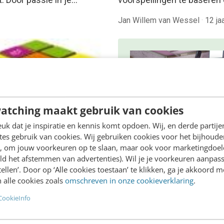
Jan Willem van Wessel
·
12 ja
atching maakt gebruik van cookies
k dat je inspiratie en kennis komt opdoen. Wij, en derde partij
es gebruik van cookies. Wij gebruiken cookies voor het bijhoude
ONLINE MASTERCLASS
en, om jouw voorkeuren op te slaan, maar ook voor marketingdoe
ld het afstemmen van advertenties). Wil je je voorkeuren aanpass
De nieuwe SEO- 
ING
stellen’. Door op ‘Alle cookies toestaan’ te klikken, ga je akkoord m
GEO-spelregels
tic search technology:
 alle cookies zoals
omschreven in onze cookieverklaring
.
sing voor digitaal
In 2,5 uur van Google-first 
CookieInfo
kgebrek?
AI-first: zo wordt je conten
ordt een semantische
beter gevonden. Schrijf je i