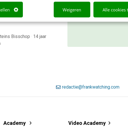
ie’. Of: ‘het is een kwestie
bekijk direct.
mantiek’. Het betekent dat
tellen
Weigeren
Alle cookies 
Meer weten
 hebben over de betekenis
teins Bisschop
·
14 jaar
n
redactie@frankwatching.com
Academy
Video Academy