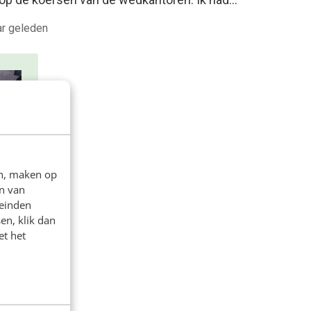
ar geleden
en, maken op
n van
leinden
en, klik dan
&
et het
naar
t
n en