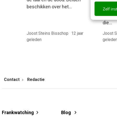
discuss
beschikken over het…
van se
Zelf ins
we het
die…
Joost Steins Bisschop
·
12 jaar
Joost S
geleden
gelede
Contact
Redactie
Frankwatching
Blog