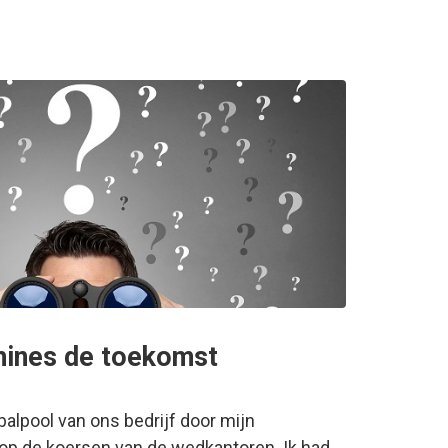
ines de toekomst
alpool van ons bedrijf door mijn
 op de koersen van de wedkantoren. Ik had…