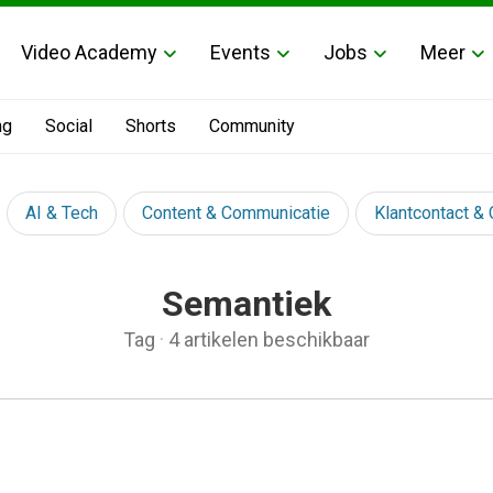
Video Academy
Events
Jobs
Meer
ng
Social
Shorts
Community
AI & Tech
Content & Communicatie
Klantcontact &
Semantiek
Tag
·
4 artikelen beschikbaar