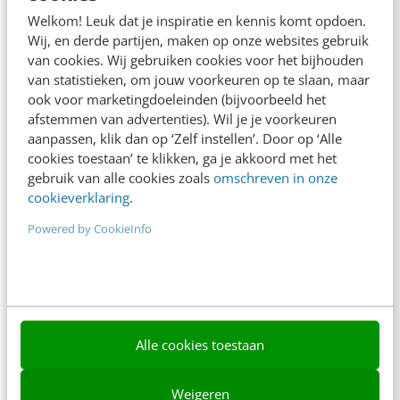
Adverteren
Welkom! Leuk dat je inspiratie en kennis komt opdoen.
Wij, en derde partijen, maken op onze websites gebruik
Contact
van cookies. Wij gebruiken cookies voor het bijhouden
van statistieken, om jouw voorkeuren op te slaan, maar
Nieuwsbrieven
ook voor marketingdoeleinden (bijvoorbeeld het
Over ons
afstemmen van advertenties). Wil je je voorkeuren
aanpassen, klik dan op ‘Zelf instellen’. Door op ‘Alle
Ons team
cookies toestaan’ te klikken, ga je akkoord met het
gebruik van alle cookies zoals
omschreven in onze
Werken bij
cookieverklaring
.
Whitepapers
Powered by CookieInfo
Blog
AI & Tech
Content & Communicatie
Alle cookies toestaan
Klantcontact & CX
Weigeren
Marketing