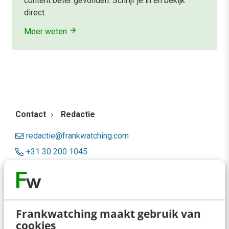
content beter gevonden. Schrijf je in en bekijk
direct.
Meer weten
Contact
Redactie
redactie@frankwatching.com
+31 30 200 1045
Tarieven
Meer contactopties
Frankwatching maakt gebruik van
Frankwatching
cookies