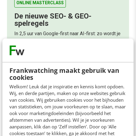
ONLINE MASTERCLASS
De nieuwe SEO- & GEO-
spelregels
In 2,5 uur van Google-first naar AI-first: zo wordt je
content beter gevonden. Schrijf je in en bekijk
direct.
Meer weten
Frankwatching maakt gebruik van
cookies
Welkom! Leuk dat je inspiratie en kennis komt opdoen.
Wij, en derde partijen, maken op onze websites gebruik
van cookies. Wij gebruiken cookies voor het bijhouden
van statistieken, om jouw voorkeuren op te slaan, maar
Contact
Redactie
ook voor marketingdoeleinden (bijvoorbeeld het
afstemmen van advertenties). Wil je je voorkeuren
redactie@frankwatching.com
aanpassen, klik dan op ‘Zelf instellen’. Door op ‘Alle
+31 30 200 1045
cookies toestaan’ te klikken, ga je akkoord met het