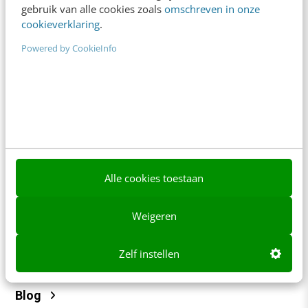
gebruik van alle cookies zoals
omschreven in onze
Tarieven
cookieverklaring
.
Meer contactopties
Powered by CookieInfo
Frankwatching
Adverteren
Contact
Nieuwsbrieven
Alle cookies toestaan
Over ons
Ons team
Weigeren
Werken bij
Zelf instellen
Whitepapers
Blog