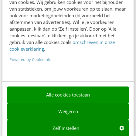
van cookies. Wij gebruiken cookies voor het bijhouden
van statistieken, om jouw voorkeuren op te slaan, maar
Ons team
ook voor marketingdoeleinden (bijvoorbeeld het
afstemmen van advertenties). Wil je je voorkeuren
Werken bij
aanpassen, klik dan op ‘Zelf instellen’. Door op ‘Alle
Whitepapers
cookies toestaan’ te klikken, ga je akkoord met het
gebruik van alle cookies zoals
omschreven in onze
Blog
cookieverklaring
.
Powered by CookieInfo
AI & Tech
Content & Communicatie
Klantcontact & CX
Alle cookies toestaan
Marketing
Social
Weigeren
Themanieuwsbrieven
Zelf instellen
Community