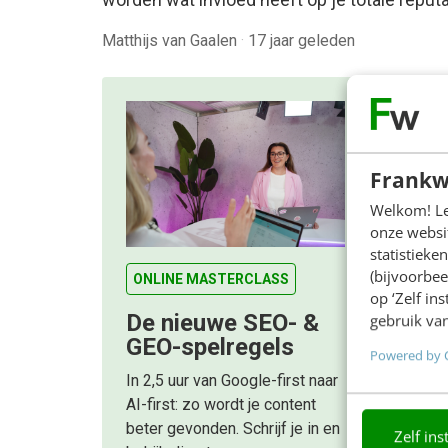
Matthijs van Gaalen
·
17 jaar geleden
Frankw
Welkom! Leu
onze websit
statistiek
(bijvoorbee
ONLINE MASTERCLASS
op ‘Zelf in
De nieuwe SEO- &
gebruik van
GEO-spelregels
Powered by 
In 2,5 uur van Google-first naar
AI-first: zo wordt je content
beter gevonden. Schrijf je in en
Zelf ins