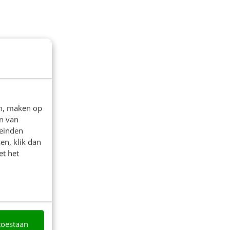
en, maken op
n van
leinden
en, klik dan
et het
toestaan