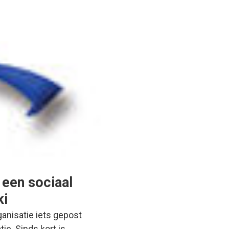
 een sociaal
ki
ganisatie iets gepost
tie. Sinds kort is…