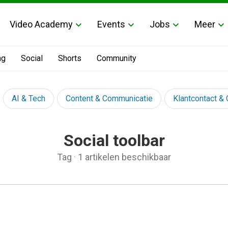
Video Academy
Events
Jobs
Meer
ng
Social
Shorts
Community
AI & Tech
Content & Communicatie
Klantcontact &
Social toolbar
Tag
·
1 artikelen beschikbaar