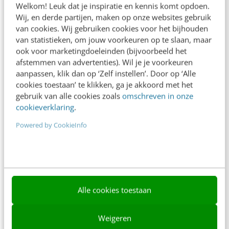
Welkom! Leuk dat je inspiratie en kennis komt opdoen.
Contact
Wij, en derde partijen, maken op onze websites gebruik
van cookies. Wij gebruiken cookies voor het bijhouden
Nieuwsbrieven
van statistieken, om jouw voorkeuren op te slaan, maar
ook voor marketingdoeleinden (bijvoorbeeld het
Over ons
afstemmen van advertenties). Wil je je voorkeuren
aanpassen, klik dan op ‘Zelf instellen’. Door op ‘Alle
Ons team
cookies toestaan’ te klikken, ga je akkoord met het
Werken bij
gebruik van alle cookies zoals
omschreven in onze
cookieverklaring
.
Whitepapers
Powered by CookieInfo
Blog
AI & Tech
Content & Communicatie
Alle cookies toestaan
Klantcontact & CX
Marketing
Weigeren