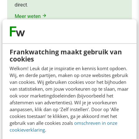
direct.
Meer weten
Frankwatching maakt gebruik van
cookies
Contact
Redactie
Welkom! Leuk dat je inspiratie en kennis komt opdoen.
Wij, en derde partijen, maken op onze websites gebruik
redactie@frankwatching.com
van cookies. Wij gebruiken cookies voor het bijhouden
van statistieken, om jouw voorkeuren op te slaan, maar
+31 30 200 1045
ook voor marketingdoeleinden (bijvoorbeeld het
Tarieven
afstemmen van advertenties). Wil je je voorkeuren
Meer contactopties
aanpassen, klik dan op ‘Zelf instellen’. Door op ‘Alle
cookies toestaan’ te klikken, ga je akkoord met het
gebruik van alle cookies zoals
omschreven in onze
cookieverklaring
.
Frankwatching