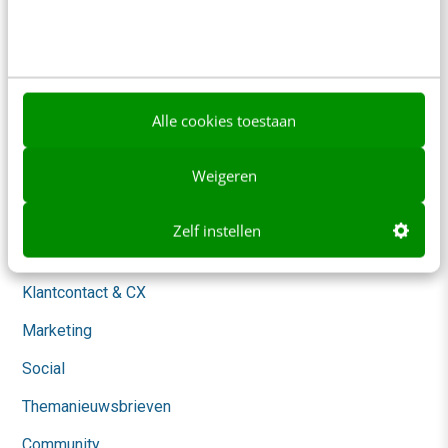
Over ons
Ons team
Werken bij
Alle cookies toestaan
Whitepapers
Weigeren
Blog
AI & Tech
Zelf instellen
Content & Communicatie
Klantcontact & CX
Marketing
Social
Themanieuwsbrieven
Community