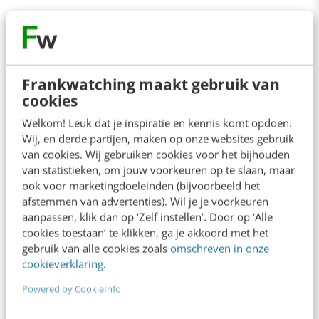
Contact
Redactie
Frankwatching maakt gebruik van
cookies
redactie@frankwatching.com
Welkom! Leuk dat je inspiratie en kennis komt opdoen.
+31 30 200 1045
Wij, en derde partijen, maken op onze websites gebruik
Tarieven
van cookies. Wij gebruiken cookies voor het bijhouden
van statistieken, om jouw voorkeuren op te slaan, maar
Meer contactopties
ook voor marketingdoeleinden (bijvoorbeeld het
afstemmen van advertenties). Wil je je voorkeuren
aanpassen, klik dan op ‘Zelf instellen’. Door op ‘Alle
Frankwatching
cookies toestaan’ te klikken, ga je akkoord met het
gebruik van alle cookies zoals
omschreven in onze
Adverteren
cookieverklaring
.
Contact
Powered by CookieInfo
Nieuwsbrieven