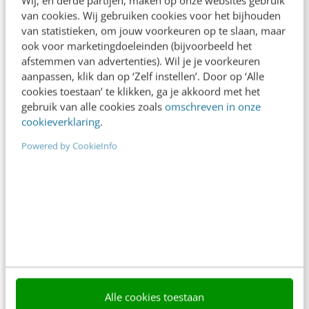
content beter gevonden. Schrijf je in en bekijk
van cookies. Wij gebruiken cookies voor het bijhouden
direct.
van statistieken, om jouw voorkeuren op te slaan, maar
Meer weten
ook voor marketingdoeleinden (bijvoorbeeld het
afstemmen van advertenties). Wil je je voorkeuren
aanpassen, klik dan op ‘Zelf instellen’. Door op ‘Alle
cookies toestaan’ te klikken, ga je akkoord met het
gebruik van alle cookies zoals
omschreven in onze
cookieverklaring
.
Powered by CookieInfo
Contact
Redactie
redactie@frankwatching.com
+31 30 200 1045
Tarieven
Meer contactopties
Frankwatching
Alle cookies toestaan