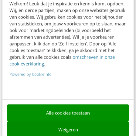
Welkom! Leuk dat je inspiratie en kennis komt opdoen.
Contact
Wij, en derde partijen, maken op onze websites gebruik
van cookies. Wij gebruiken cookies voor het bijhouden
Nieuwsbrieven
van statistieken, om jouw voorkeuren op te slaan, maar
ook voor marketingdoeleinden (bijvoorbeeld het
Over ons
afstemmen van advertenties). Wil je je voorkeuren
aanpassen, klik dan op ‘Zelf instellen’. Door op ‘Alle
Ons team
cookies toestaan’ te klikken, ga je akkoord met het
Werken bij
gebruik van alle cookies zoals
omschreven in onze
cookieverklaring
.
Whitepapers
Powered by CookieInfo
Blog
AI & Tech
Content & Communicatie
Alle cookies toestaan
Klantcontact & CX
Marketing
Weigeren