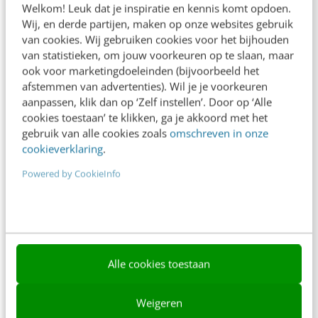
Welkom! Leuk dat je inspiratie en kennis komt opdoen.
Contact
Wij, en derde partijen, maken op onze websites gebruik
van cookies. Wij gebruiken cookies voor het bijhouden
Nieuwsbrieven
van statistieken, om jouw voorkeuren op te slaan, maar
ook voor marketingdoeleinden (bijvoorbeeld het
Over ons
afstemmen van advertenties). Wil je je voorkeuren
aanpassen, klik dan op ‘Zelf instellen’. Door op ‘Alle
Ons team
cookies toestaan’ te klikken, ga je akkoord met het
Werken bij
gebruik van alle cookies zoals
omschreven in onze
cookieverklaring
.
Whitepapers
Powered by CookieInfo
Blog
AI & Tech
Content & Communicatie
Alle cookies toestaan
Klantcontact & CX
Marketing
Weigeren