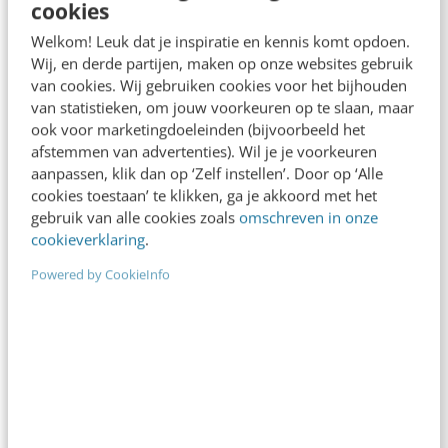
cookies
ONLINE MASTERCLASS
Welkom! Leuk dat je inspiratie en kennis komt opdoen.
De nieuwe SEO- & GEO-
Wij, en derde partijen, maken op onze websites gebruik
spelregels
van cookies. Wij gebruiken cookies voor het bijhouden
van statistieken, om jouw voorkeuren op te slaan, maar
In 2,5 uur van Google-first naar AI-first: zo wordt je
ook voor marketingdoeleinden (bijvoorbeeld het
content beter gevonden. Schrijf je in en bekijk
afstemmen van advertenties). Wil je je voorkeuren
direct.
aanpassen, klik dan op ‘Zelf instellen’. Door op ‘Alle
cookies toestaan’ te klikken, ga je akkoord met het
Meer weten
gebruik van alle cookies zoals
omschreven in onze
cookieverklaring
.
Powered by CookieInfo
Contact
Redactie
redactie@frankwatching.com
+31 30 200 1045