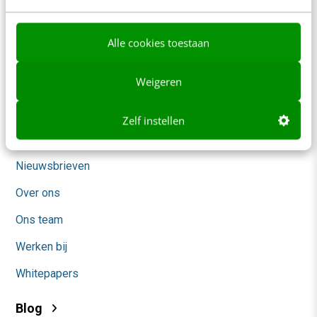
Tarieven
Meer contactopties
Alle cookies toestaan
Weigeren
Frankwatching
Adverteren
Zelf instellen
Contact
Nieuwsbrieven
Over ons
Ons team
Werken bij
Whitepapers
Blog