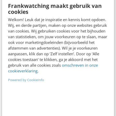
Frankwatching maakt gebruik van
cookies
Welkom! Leuk dat je inspiratie en kennis komt opdoen.
ONLINE MASTERCLASS
Wij, en derde partijen, maken op onze websites gebruik
van cookies. Wij gebruiken cookies voor het bijhouden
De nieuwe SEO- & GEO-
van statistieken, om jouw voorkeuren op te slaan, maar
spelregels
ook voor marketingdoeleinden (bijvoorbeeld het
afstemmen van advertenties). Wil je je voorkeuren
In 2,5 uur van Google-first naar AI-first: zo wordt je
aanpassen, klik dan op ‘Zelf instellen’. Door op ‘Alle
content beter gevonden. Schrijf je in en bekijk
cookies toestaan’ te klikken, ga je akkoord met het
direct.
gebruik van alle cookies zoals
omschreven in onze
cookieverklaring
.
Meer weten
Powered by CookieInfo
Contact
Redactie