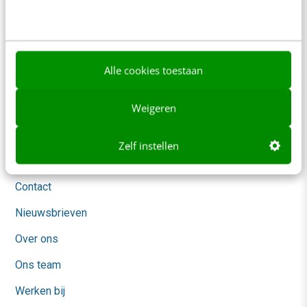
redactie@frankwatching.com
+31 30 200 1045
Tarieven
Alle cookies toestaan
Meer contactopties
Weigeren
Frankwatching
Zelf instellen
Adverteren
Contact
Nieuwsbrieven
Over ons
Ons team
Werken bij