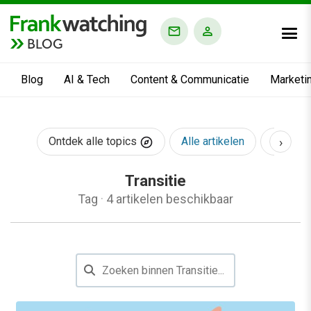
BLOG
Blog
AI & Tech
Content & Communicatie
Marketi
›
Ontdek alle topics
Alle artikelen
AI & Te
Transitie
Tag
·
4 artikelen beschikbaar